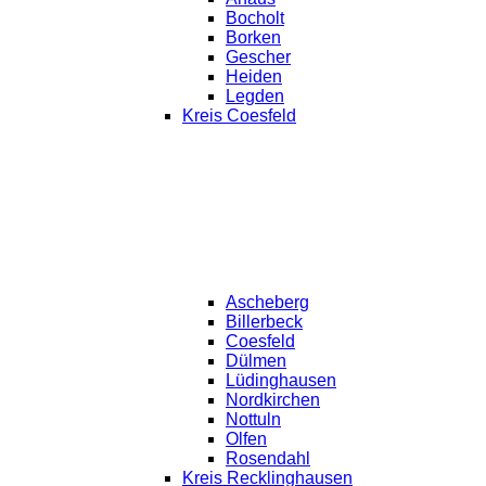
Bocholt
Borken
Gescher
Heiden
Legden
Kreis Coesfeld
Ascheberg
Billerbeck
Coesfeld
Dülmen
Lüdinghausen
Nordkirchen
Nottuln
Olfen
Rosendahl
Kreis Recklinghausen