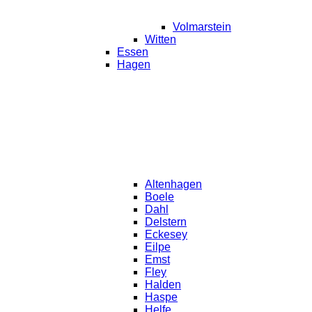
Volmarstein
Witten
Essen
Hagen
Altenhagen
Boele
Dahl
Delstern
Eckesey
Eilpe
Emst
Fley
Halden
Haspe
Helfe