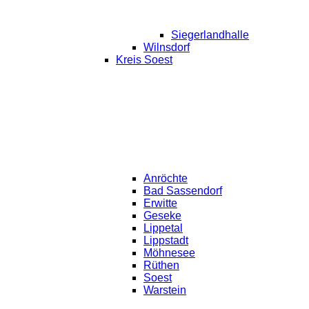
Siegerlandhalle
Wilnsdorf
Kreis Soest
Anröchte
Bad Sassendorf
Erwitte
Geseke
Lippetal
Lippstadt
Möhnesee
Rüthen
Soest
Warstein