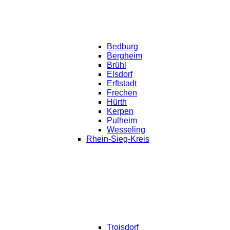
Bedburg
Bergheim
Brühl
Elsdorf
Erftstadt
Frechen
Hürth
Kerpen
Pulheim
Wesseling
Rhein-Sieg-Kreis
Troisdorf