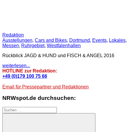
Redaktion
Ausstellungen
,
Cars and Bikes
,
Dortmund
,
Events
,
Lokales
,
Messen
,
Ruhrgebiet
,
Westfalenhallen
Rückblick JAGD & HUND und FISCH & ANGEL 2016
weiterlesen...
HOTLINE zur Redaktion:
+49 (0)179 100 75 66
Email für Pressepartner und Redaktionen
NRWspot.de durchsuchen:
Suchen
nach: