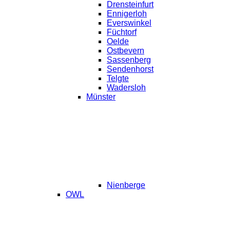
Drensteinfurt
Ennigerloh
Everswinkel
Füchtorf
Oelde
Ostbevern
Sassenberg
Sendenhorst
Telgte
Wadersloh
Münster
Nienberge
OWL