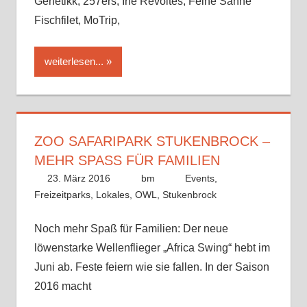
Genetikk, 257ers, Irie Révoltés, Feine Sahne
Fischfilet, MoTrip,
weiterlesen...
ZOO SAFARIPARK STUKENBROCK –
MEHR SPASS FÜR FAMILIEN
23. März 2016
bm
Events
,
Freizeitparks
,
Lokales
,
OWL
,
Stukenbrock
Noch mehr Spaß für Familien: Der neue
löwenstarke Wellenflieger „Africa Swing“ hebt im
Juni ab. Feste feiern wie sie fallen. In der Saison
2016 macht