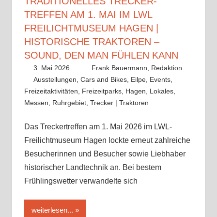
TRADITIONELLES TRECKER-
TREFFEN AM 1. MAI IM LWL
FREILICHTMUSEUM HAGEN |
HISTORISCHE TRAKTOREN –
SOUND, DEN MAN FÜHLEN KANN
3. Mai 2026
Frank Bauermann, Redaktion
Ausstellungen
,
Cars and Bikes
,
Eilpe
,
Events
,
Freizeitaktivitäten
,
Freizeitparks
,
Hagen
,
Lokales
,
Messen
,
Ruhrgebiet
,
Trecker | Traktoren
Kommentar
hinterlassen
Das Treckertreffen am 1. Mai 2026 im LWL-
Freilichtmuseum Hagen lockte erneut zahlreiche
Besucherinnen und Besucher sowie Liebhaber
historischer Landtechnik an. Bei bestem
Frühlingswetter verwandelte sich
weiterlesen...