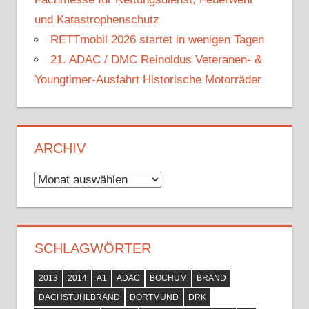
und Katastrophenschutz
RETTmobil 2026 startet in wenigen Tagen
21. ADAC / DMC Reinoldus Veteranen- &
Youngtimer-Ausfahrt Historische Motorräder
ARCHIV
Archiv
SCHLAGWÖRTER
2013
2014
A1
ADAC
BOCHUM
BRAND
DACHSTUHLBRAND
DORTMUND
DRK