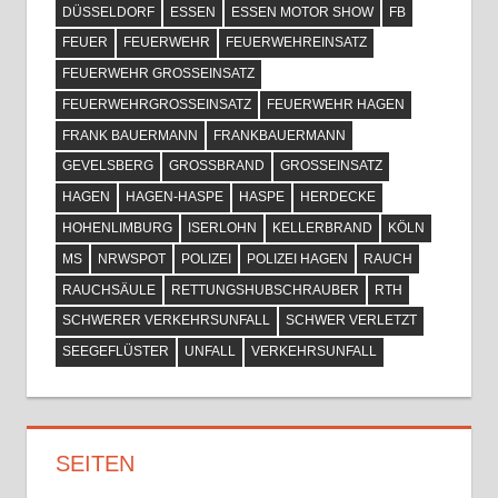
DÜSSELDORF
ESSEN
ESSEN MOTOR SHOW
FB
FEUER
FEUERWEHR
FEUERWEHREINSATZ
FEUERWEHR GROSSEINSATZ
FEUERWEHRGROSSEINSATZ
FEUERWEHR HAGEN
FRANK BAUERMANN
FRANKBAUERMANN
GEVELSBERG
GROSSBRAND
GROSSEINSATZ
HAGEN
HAGEN-HASPE
HASPE
HERDECKE
HOHENLIMBURG
ISERLOHN
KELLERBRAND
KÖLN
MS
NRWSPOT
POLIZEI
POLIZEI HAGEN
RAUCH
RAUCHSÄULE
RETTUNGSHUBSCHRAUBER
RTH
SCHWERER VERKEHRSUNFALL
SCHWER VERLETZT
SEEGEFLÜSTER
UNFALL
VERKEHRSUNFALL
SEITEN