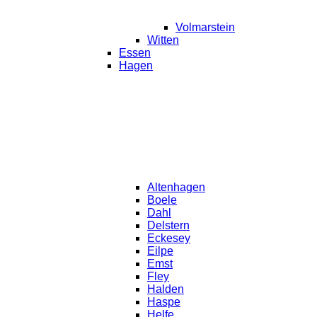
Volmarstein
Witten
Essen
Hagen
Altenhagen
Boele
Dahl
Delstern
Eckesey
Eilpe
Emst
Fley
Halden
Haspe
Helfe