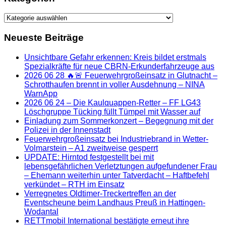
Kategorien
Neueste Beiträge
Unsichtbare Gefahr erkennen: Kreis bildet erstmals
Spezialkräfte für neue CBRN-Erkunderfahrzeuge aus
2026 06 28 🔥🚨 Feuerwehrgroßeinsatz in Glutnacht –
Schrotthaufen brennt in voller Ausdehnung – NINA
WarnApp
2026 06 24 – Die Kaulquappen-Retter – FF LG43
Löschgruppe Tücking füllt Tümpel mit Wasser auf
Einladung zum Sommerkonzert – Begegnung mit der
Polizei in der Innenstadt
Feuerwehrgroßeinsatz bei Industriebrand in Wetter-
Volmarstein – A1 zweitweise gesperrt
UPDATE: Hirntod festgestellt bei mit
lebensgefährlichen Verletztungen aufgefundener Frau
– Ehemann weiterhin unter Tatverdacht – Haftbefehl
verkündet – RTH im Einsatz
Verregnetes Oldtimer-Treckertreffen an der
Eventscheune beim Landhaus Preuß in Hattingen-
Wodantal
RETTmobil International bestätigte erneut ihre