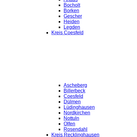
Bocholt
Borken
Gescher
Heiden
Legden
Kreis Coesfeld
Ascheberg
Billerbeck
Coesfeld
Dülmen
Lüdinghausen
Nordkirchen
Nottuln
Olfen
Rosendahl
Kreis Recklinghausen