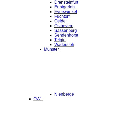
Drensteinfurt
Ennigerloh
Everswinkel
Füchtorf
Oelde
Ostbevern
Sassenberg
Sendenhorst
Telgte
Wadersloh
Münster
Nienberge
OWL