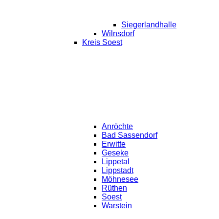
Siegerlandhalle
Wilnsdorf
Kreis Soest
Anröchte
Bad Sassendorf
Erwitte
Geseke
Lippetal
Lippstadt
Möhnesee
Rüthen
Soest
Warstein