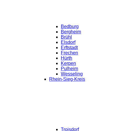
Bedburg
Bergheim
Brühl
Elsdorf
Erftstadt
Frechen
Hürth
Kerpen
Pulheim
Wesseling
Rhein-Sieg-Kreis
Troisdorf