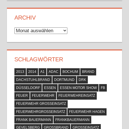
ARCHIV
Archiv
SCHLAGWÖRTER
2013
2014
A1
ADAC
BOCHUM
BRAND
DACHSTUHLBRAND
DORTMUND
DRK
DÜSSELDORF
ESSEN
ESSEN MOTOR SHOW
FB
FEUER
FEUERWEHR
FEUERWEHREINSATZ
FEUERWEHR GROSSEINSATZ
FEUERWEHRGROSSEINSATZ
FEUERWEHR HAGEN
FRANK BAUERMANN
FRANKBAUERMANN
GEVELSBERG
GROSSBRAND
GROSSEINSATZ