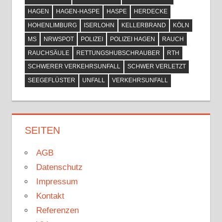
HAGEN
HAGEN-HASPE
HASPE
HERDECKE
HOHENLIMBURG
ISERLOHN
KELLERBRAND
KÖLN
MS
NRWSPOT
POLIZEI
POLIZEI HAGEN
RAUCH
RAUCHSÄULE
RETTUNGSHUBSCHRAUBER
RTH
SCHWERER VERKEHRSUNFALL
SCHWER VERLETZT
SEEGEFLÜSTER
UNFALL
VERKEHRSUNFALL
SEITEN
AGB
Datenschutz
Impressum
Kontakt
Referenzen