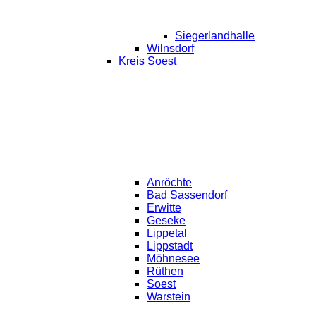
Siegerlandhalle
Wilnsdorf
Kreis Soest
Anröchte
Bad Sassendorf
Erwitte
Geseke
Lippetal
Lippstadt
Möhnesee
Rüthen
Soest
Warstein