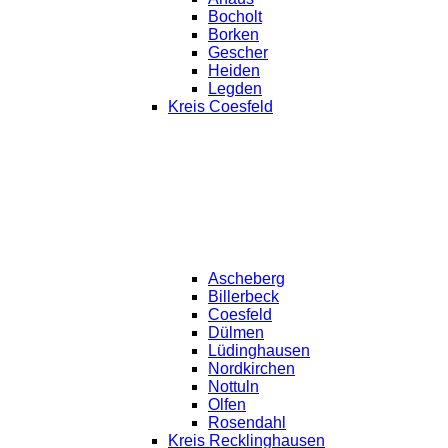
Bocholt
Borken
Gescher
Heiden
Legden
Kreis Coesfeld
Ascheberg
Billerbeck
Coesfeld
Dülmen
Lüdinghausen
Nordkirchen
Nottuln
Olfen
Rosendahl
Kreis Recklinghausen