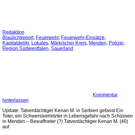
Redaktion
Blaulichtreport
,
Feuerwehr
,
Feuerwehr-Einsätze
,
Kapitaldelikt
,
Lokales
,
Märkischer Kreis
,
Menden
,
Polizei
,
Region Südwestfalen
,
Sauerland
Kommentar
hinterlassen
Update: Tatverdächtiger Kenan M. in Serbien gefasst Ein
Toter, ein Schwerstverletzter in Lebensgefahr nach Schüssen
in Menden – Bewaffneter (?) Tatverdächtiger Kenan M. (40)
auf