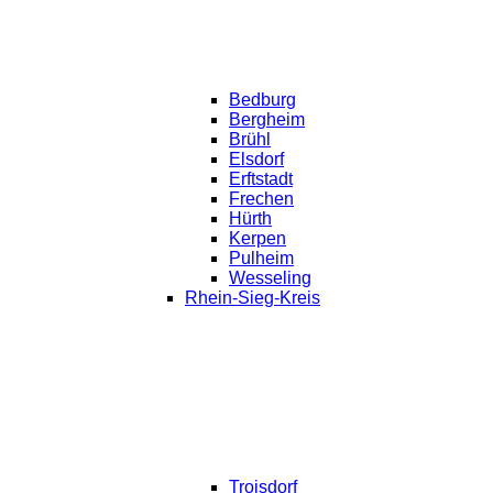
Bedburg
Bergheim
Brühl
Elsdorf
Erftstadt
Frechen
Hürth
Kerpen
Pulheim
Wesseling
Rhein-Sieg-Kreis
Troisdorf