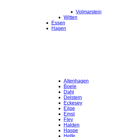
Volmarstein
Witten
Essen
Hagen
Altenhagen
Boele
Dahl
Delstern
Eckesey
Eilpe
Emst
Fley
Halden
Haspe
Helfe