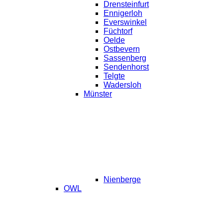
Drensteinfurt
Ennigerloh
Everswinkel
Füchtorf
Oelde
Ostbevern
Sassenberg
Sendenhorst
Telgte
Wadersloh
Münster
Nienberge
OWL