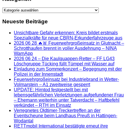
Kategorien
Neueste Beiträge
Unsichtbare Gefahr erkennen: Kreis bildet erstmals
Spezialkräfte für neue CBRN-Erkunderfahrzeuge aus
2026 06 28 🔥🚨 Feuerwehrgroßeinsatz in Glutnacht –
Schrotthaufen brennt in voller Ausdehnung – NINA
WarnApp
2026 06 24 – Die Kaulquappen-Retter – FF LG43
Löschgruppe Tücking füllt Tümpel mit Wasser auf
Einladung zum Sommerkonzert – Begegnung mit der
Polizei in der Innenstadt
Feuerwehrgroßeinsatz bei Industriebrand in Wetter-
Volmarstein – A1 zweitweise gesperrt
UPDATE: Hirntod festgestellt bei mit
lebensgefährlichen Verletztungen aufgefundener Frau
– Ehemann weiterhin unter Tatverdacht – Haftbefehl
verkündet – RTH im Einsatz
Verregnetes Oldtimer-Treckertreffen an der
Eventscheune beim Landhaus Preuß in Hattingen-
Wodantal
RETTmobil International bestätigte erneut ihre