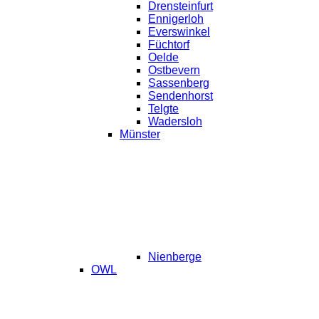
Drensteinfurt
Ennigerloh
Everswinkel
Füchtorf
Oelde
Ostbevern
Sassenberg
Sendenhorst
Telgte
Wadersloh
Münster
Nienberge
OWL