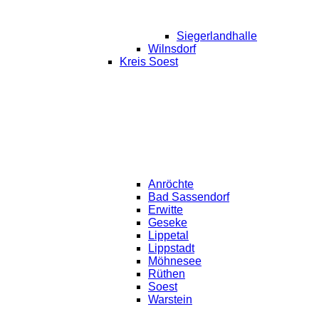
Siegerlandhalle
Wilnsdorf
Kreis Soest
Anröchte
Bad Sassendorf
Erwitte
Geseke
Lippetal
Lippstadt
Möhnesee
Rüthen
Soest
Warstein