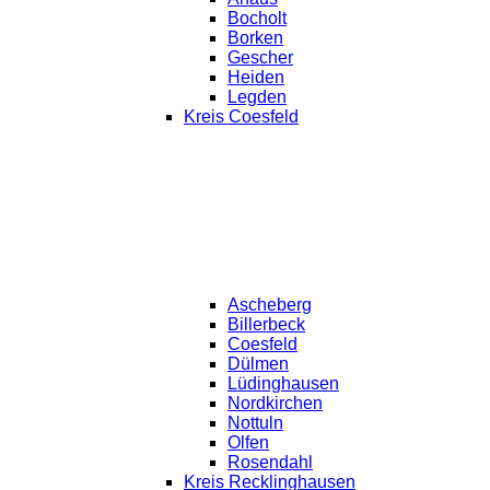
Bocholt
Borken
Gescher
Heiden
Legden
Kreis Coesfeld
Ascheberg
Billerbeck
Coesfeld
Dülmen
Lüdinghausen
Nordkirchen
Nottuln
Olfen
Rosendahl
Kreis Recklinghausen