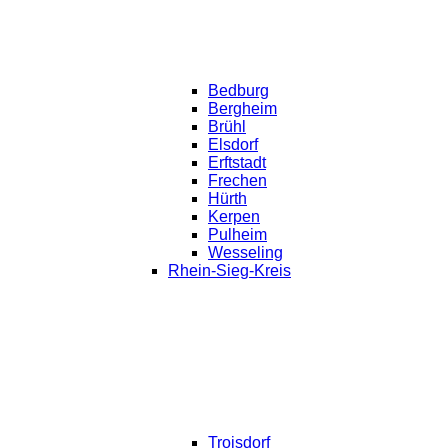
Bedburg
Bergheim
Brühl
Elsdorf
Erftstadt
Frechen
Hürth
Kerpen
Pulheim
Wesseling
Rhein-Sieg-Kreis
Troisdorf