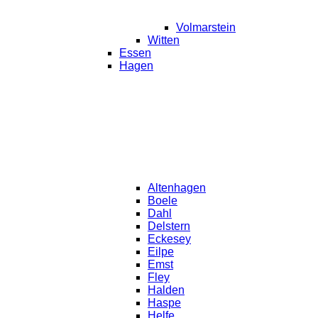
Volmarstein
Witten
Essen
Hagen
Altenhagen
Boele
Dahl
Delstern
Eckesey
Eilpe
Emst
Fley
Halden
Haspe
Helfe