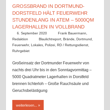
GROSSBRAND IN DORTMUND-D
ORSTFELD HÄLT FEUERWEHR S
TUNDENLANG IN ATEM – 5000QM L
AGERHALLEN IN VOLLBRAND
6. September 2020
Frank Bauermann,
Redaktion
Blaulichtreport
,
Brände
,
Dortmund
,
Feuerwehr
,
Lokales
,
Polizei
,
RD / Rettungsdienst
,
Ruhrgebiet
Großeinsatz der Dortmunder Feuerwehr von
nachts drei Uhr bis in den Sonntagvormittag –
5000 Quadratmeter Lagerhallen in Dorstfeld
brennen lichterloh – Große Rauchsäule und
Geruchsbelästigung
weiterlesen...