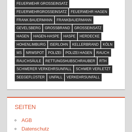
FEUERWEHR GROSSEINSATZ
FEUERWEHRGROSSEINSATZ
FEUERWEHR HAGEN
FRANK BAUERMANN
FRANKBAUERMANN
GEVELSBERG
GROSSBRAND
GROSSEINSATZ
HAGEN
HAGEN-HASPE
HASPE
HERDECKE
HOHENLIMBURG
ISERLOHN
KELLERBRAND
KÖLN
MS
NRWSPOT
POLIZEI
POLIZEI HAGEN
RAUCH
RAUCHSÄULE
RETTUNGSHUBSCHRAUBER
RTH
SCHWERER VERKEHRSUNFALL
SCHWER VERLETZT
SEEGEFLÜSTER
UNFALL
VERKEHRSUNFALL
SEITEN
AGB
Datenschutz