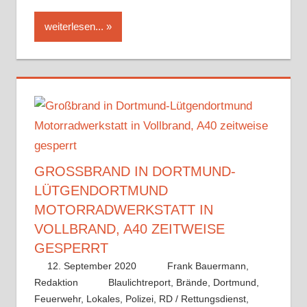
weiterlesen...
GROSSBRAND IN DORTMUND-L
ÜTGENDORTMUND M
OTORRADWERKSTATT IN V
OLLBRAND, A40 ZEITWEISE G
ESPERRT
12. September 2020
Frank Bauermann,
Redaktion
Blaulichtreport
,
Brände
,
Dortmund
,
Feuerwehr
,
Lokales
,
Polizei
,
RD / Rettungsdienst
,