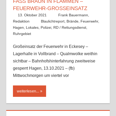
FASS BRAUN IN FLAMMEN – F
EUERWEHR-GROSSEINSATZ
13. Oktober 2021
Frank Bauermann,
Redaktion
Blaulichtreport
,
Brände
,
Feuerwehr
,
Hagen
,
Lokales
,
Polizei
,
RD / Rettungsdienst
,
Ruhrgebiet
Großeinsatz der Feuerwehr in Eckesey –
Lagerhalle in Vollbrand – Qualmwolke weithin
sichtbar – Bahnhofshinterfahrung zweitweise
gesperrt Hagen, 13.10.2021 – (fb)
Mittwochmorgen um viertel vor
weiterlesen...