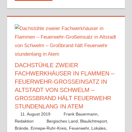
DACHSTÜHLE ZWEIER
FACHWERKHÄUSER IN FLAMMEN –
FEUERWEHR-GROSSEINSATZ IN A
LTSTADT VON SCHWELM – G
ROSSBRAND HÄLT FEUERWEHR ST
UNDENLANG IN ATEM
11. August 2019
Frank Bauermann,
Redaktion
Bergisches Land
,
Blaulichtreport
,
Brände
,
Ennepe-Ruhr-Kreis
,
Feuerwehr
,
Lokales
,