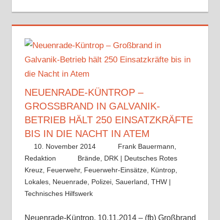
NEUENRADE-KÜNTROP –
GROSSBRAND IN GALVANIK-B
ETRIEB HÄLT 250 EINSATZKRÄFTE B
IS IN DIE NACHT IN ATEM
10. November 2014
Frank Bauermann,
Redaktion
Brände
,
DRK | Deutsches Rotes
Kreuz
,
Feuerwehr
,
Feuerwehr-Einsätze
,
Küntrop
,
Lokales
,
Neuenrade
,
Polizei
,
Sauerland
,
THW |
Technisches Hilfswerk
​Neuenrade-Küntrop, 10.11.2014 – (fb) Großbrand