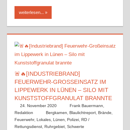
weiterlesen...
🚨🔥[INDUSTRIEBRAND]
FEUERWEHR-GROSSEINSATZ IM L
IPPEWERK IN LÜNEN – SILO MIT K
UNSTSTOFFGRANULAT BRANNTE
24. November 2020
Frank Bauermann,
Redaktion
Bergkamen
,
Blaulichtreport
,
Brände
,
Feuerwehr
,
Lokales
,
Lünen
,
Polizei
,
RD /
Rettungsdienst
,
Ruhrgebiet
,
Schwerte