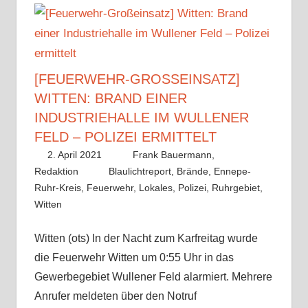
[FEUERWEHR-GROSSEINSATZ] W
ITTEN: BRAND EINER I
NDUSTRIEHALLE IM WULLENER F
ELD – POLIZEI ERMITTELT
2. April 2021
Frank Bauermann,
Redaktion
Blaulichtreport
,
Brände
,
Ennepe-
Ruhr-Kreis
,
Feuerwehr
,
Lokales
,
Polizei
,
Ruhrgebiet
,
Witten
Witten (ots) In der Nacht zum Karfreitag wurde
die Feuerwehr Witten um 0:55 Uhr in das
Gewerbegebiet Wullener Feld alarmiert. Mehrere
Anrufer meldeten über den Notruf