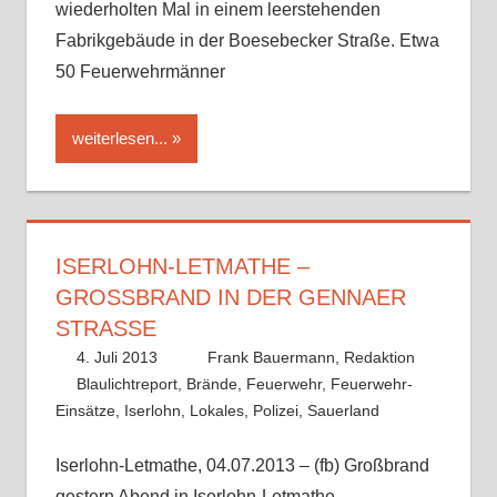
wiederholten Mal in einem leerstehenden
Fabrikgebäude in der Boesebecker Straße. Etwa
50 Feuerwehrmänner
weiterlesen...
ISERLOHN-LETMATHE –
GROSSBRAND IN DER GENNAER S
TRASSE
4. Juli 2013
Frank Bauermann, Redaktion
Blaulichtreport
,
Brände
,
Feuerwehr
,
Feuerwehr-
Einsätze
,
Iserlohn
,
Lokales
,
Polizei
,
Sauerland
Iserlohn-Letmathe, 04.07.2013 – (fb) Großbrand
gestern Abend in Iserlohn-Letmathe.