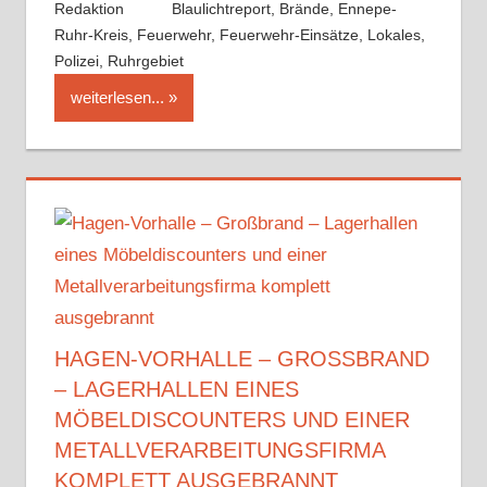
Redaktion
Blaulichtreport
,
Brände
,
Ennepe-
Ruhr-Kreis
,
Feuerwehr
,
Feuerwehr-Einsätze
,
Lokales
,
Polizei
,
Ruhrgebiet
weiterlesen...
HAGEN-VORHALLE – GROSSBRAND –
LAGERHALLEN EINES M
ÖBELDISCOUNTERS UND EINER M
ETALLVERARBEITUNGSFIRMA K
OMPLETT AUSGEBRANNT