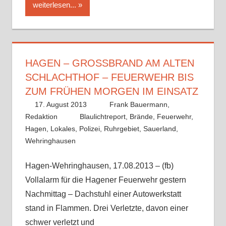
weiterlesen...
HAGEN – GROSSBRAND AM ALTEN S
CHLACHTHOF – FEUERWEHR BIS Z
UM FRÜHEN MORGEN IM EINSATZ
17. August 2013
Frank Bauermann,
Redaktion
Blaulichtreport
,
Brände
,
Feuerwehr
,
Hagen
,
Lokales
,
Polizei
,
Ruhrgebiet
,
Sauerland
,
Wehringhausen
Hagen-Wehringhausen, 17.08.2013 – (fb)
Vollalarm für die Hagener Feuerwehr gestern
Nachmittag – Dachstuhl einer Autowerkstatt
stand in Flammen. Drei Verletzte, davon einer
schwer verletzt und