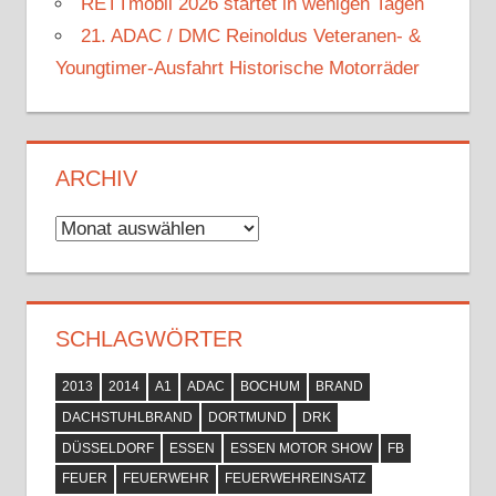
RETTmobil 2026 startet in wenigen Tagen
21. ADAC / DMC Reinoldus Veteranen- &
Youngtimer-Ausfahrt Historische Motorräder
ARCHIV
Archiv
SCHLAGWÖRTER
2013
2014
A1
ADAC
BOCHUM
BRAND
DACHSTUHLBRAND
DORTMUND
DRK
DÜSSELDORF
ESSEN
ESSEN MOTOR SHOW
FB
FEUER
FEUERWEHR
FEUERWEHREINSATZ