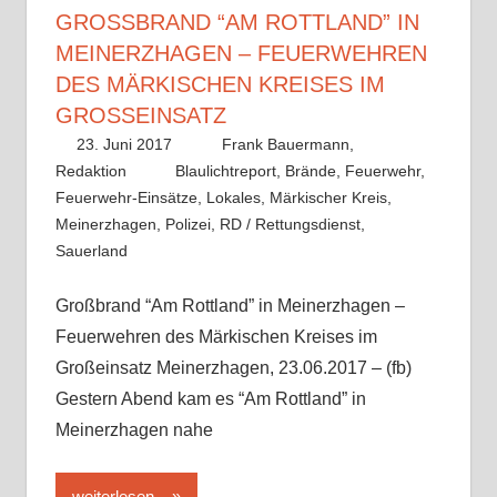
GROSSBRAND “AM ROTTLAND” IN M
EINERZHAGEN – FEUERWEHREN D
ES MÄRKISCHEN KREISES IM G
ROSSEINSATZ
23. Juni 2017
Frank Bauermann,
Redaktion
Blaulichtreport
,
Brände
,
Feuerwehr
,
Feuerwehr-Einsätze
,
Lokales
,
Märkischer Kreis
,
Meinerzhagen
,
Polizei
,
RD / Rettungsdienst
,
Sauerland
Großbrand “Am Rottland” in Meinerzhagen –
Feuerwehren des Märkischen Kreises im
Großeinsatz Meinerzhagen, 23.06.2017 – (fb)
Gestern Abend kam es “Am Rottland” in
Meinerzhagen nahe
weiterlesen...