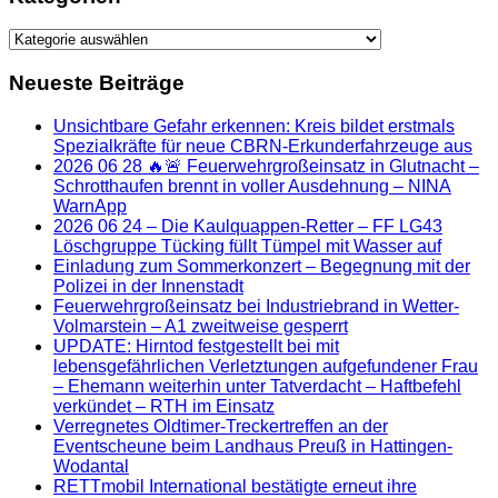
Kategorien
Neueste Beiträge
Unsichtbare Gefahr erkennen: Kreis bildet erstmals
Spezialkräfte für neue CBRN-Erkunderfahrzeuge aus
2026 06 28 🔥🚨 Feuerwehrgroßeinsatz in Glutnacht –
Schrotthaufen brennt in voller Ausdehnung – NINA
WarnApp
2026 06 24 – Die Kaulquappen-Retter – FF LG43
Löschgruppe Tücking füllt Tümpel mit Wasser auf
Einladung zum Sommerkonzert – Begegnung mit der
Polizei in der Innenstadt
Feuerwehrgroßeinsatz bei Industriebrand in Wetter-
Volmarstein – A1 zweitweise gesperrt
UPDATE: Hirntod festgestellt bei mit
lebensgefährlichen Verletztungen aufgefundener Frau
– Ehemann weiterhin unter Tatverdacht – Haftbefehl
verkündet – RTH im Einsatz
Verregnetes Oldtimer-Treckertreffen an der
Eventscheune beim Landhaus Preuß in Hattingen-
Wodantal
RETTmobil International bestätigte erneut ihre