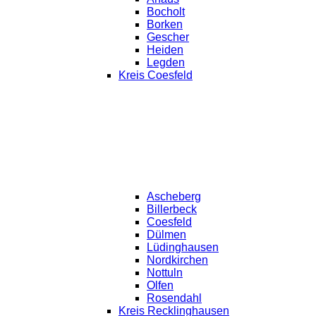
Bocholt
Borken
Gescher
Heiden
Legden
Kreis Coesfeld
Ascheberg
Billerbeck
Coesfeld
Dülmen
Lüdinghausen
Nordkirchen
Nottuln
Olfen
Rosendahl
Kreis Recklinghausen