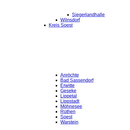
Siegerlandhalle
Wilnsdorf
Kreis Soest
Anröchte
Bad Sassendorf
Erwitte
Geseke
Lippetal
Lippstadt
Möhnesee
Rüthen
Soest
Warstein