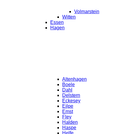
Volmarstein
Witten
Essen
Hagen
Altenhagen
Boele
Dahl
Delstern
Eckesey
Eilpe
Emst
Fley
Halden
Haspe
Helfe