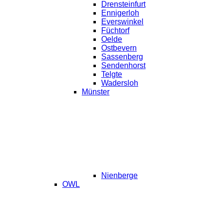
Drensteinfurt
Ennigerloh
Everswinkel
Füchtorf
Oelde
Ostbevern
Sassenberg
Sendenhorst
Telgte
Wadersloh
Münster
Nienberge
OWL