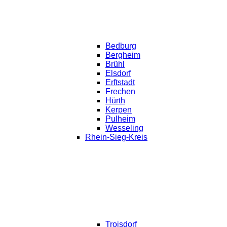
Bedburg
Bergheim
Brühl
Elsdorf
Erftstadt
Frechen
Hürth
Kerpen
Pulheim
Wesseling
Rhein-Sieg-Kreis
Troisdorf