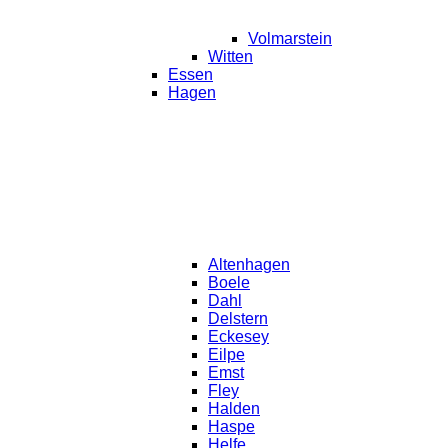
Volmarstein
Witten
Essen
Hagen
Altenhagen
Boele
Dahl
Delstern
Eckesey
Eilpe
Emst
Fley
Halden
Haspe
Helfe