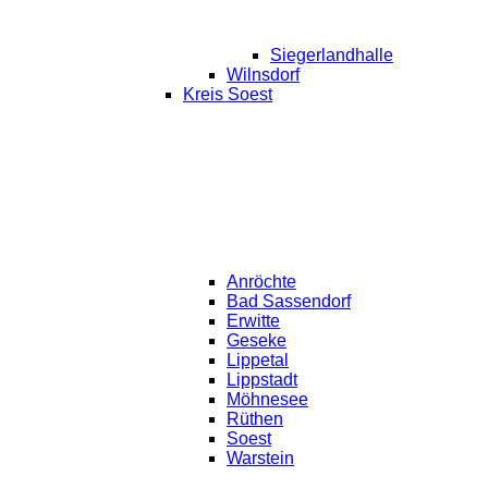
Siegerlandhalle
Wilnsdorf
Kreis Soest
Anröchte
Bad Sassendorf
Erwitte
Geseke
Lippetal
Lippstadt
Möhnesee
Rüthen
Soest
Warstein