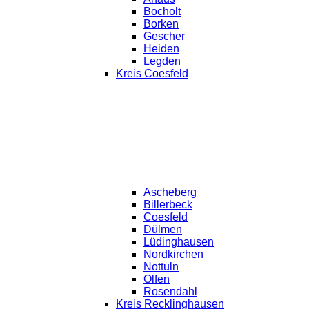
Bocholt
Borken
Gescher
Heiden
Legden
Kreis Coesfeld
Ascheberg
Billerbeck
Coesfeld
Dülmen
Lüdinghausen
Nordkirchen
Nottuln
Olfen
Rosendahl
Kreis Recklinghausen