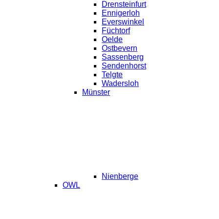
Drensteinfurt
Ennigerloh
Everswinkel
Füchtorf
Oelde
Ostbevern
Sassenberg
Sendenhorst
Telgte
Wadersloh
Münster
Nienberge
OWL