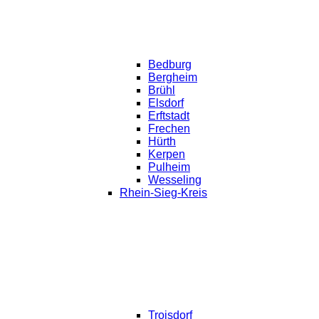
Bedburg
Bergheim
Brühl
Elsdorf
Erftstadt
Frechen
Hürth
Kerpen
Pulheim
Wesseling
Rhein-Sieg-Kreis
Troisdorf