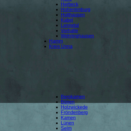
Herbeck
Hohenlimburg
Holthausen
Kabel
Lennetal
Vorhalle
Wehringhausen
Hamm
Kreis Unna
Bergkamen
Bönen
Holzwickede
Fröndenberg
Kamen
Lünen
Selm