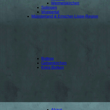
Wermelskirchen
Solingen
Wuppertal
Münsterland & Emscher-Lippe-Region
Bottrop
Gelsenkirchen
Kreis Borken
Ahaus