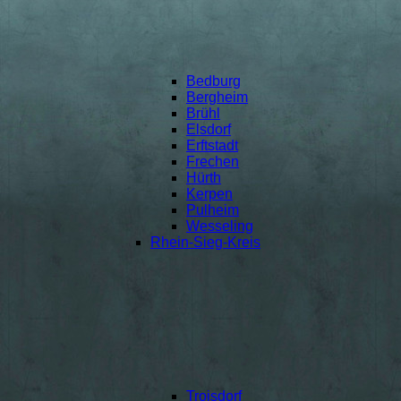
Bedburg
Bergheim
Brühl
Elsdorf
Erftstadt
Frechen
Hürth
Kerpen
Pulheim
Wesseling
Rhein-Sieg-Kreis
Troisdorf