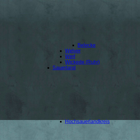
Belecke
Welver
Werl
Wickede (Ruhr)
Sauerland
Hochsauerlandkreis