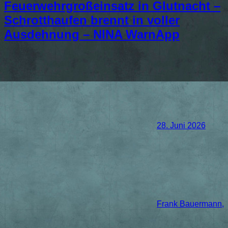
Feuerwehrgroßeinsatz in Glutnacht –
Schrotthaufen brennt in voller
Ausdehnung – NINA WarnApp
28. Juni 2026
Frank Bauermann,