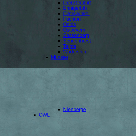
Drensteinfurt
Ennigerloh
Everswinkel
Füchtorf
Oelde
Ostbevern
Sassenberg
Sendenhorst
Telgte
Wadersloh
Münster
Nienberge
OWL