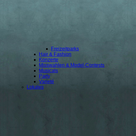
Freizeitparks
Hair & Fashion
Konzerte
Misswahlen & Model-Contests
Musicals
Party
Varieté
Lokales