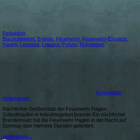
Redaktion
Blaulichtreport
,
Brände
,
Feuerwehr
,
Feuerwehr-Einsätze
,
Hagen
,
Lennetal
,
Lokales
,
Polizei
,
Ruhrgebiet
Kommentar
hinterlassen
Nächtlicher Großeinsatz der Feuerwehr Hagen:
Schrotthaufen in Industriegebiet brannte Ein nächtlicher
Brandeinsatz hat die Feuerwehr Hagen in der Nacht auf
Sonntag über mehrere Stunden gefordert.
weiterlesen...