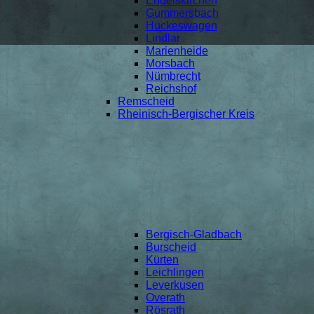
Engelskirchen
Gummersbach
Hückeswagen
Lindlar
Marienheide
Morsbach
Nümbrecht
Reichshof
Remscheid
Rheinisch-Bergischer Kreis
Bergisch-Gladbach
Burscheid
Kürten
Leichlingen
Leverkusen
Overath
Rösrath