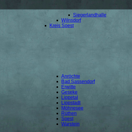
Siegerlandhalle
Wilnsdorf
Kreis Soest
Anröchte
Bad Sassendorf
Erwitte
Geseke
Lippetal
Lippstadt
Möhnesee
Rüthen
Soest
Warstein