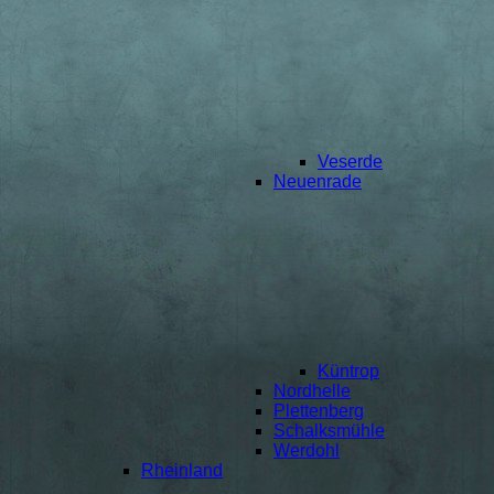
Veserde
Neuenrade
Küntrop
Nordhelle
Plettenberg
Schalksmühle
Werdohl
Rheinland