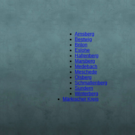
Arnsberg
Bestwig
Brilon
Eslohe
Hallenberg
Marsberg
Medebach
Meschede
Olsberg
Schmallenberg
Sundern
Winterberg
Märkischer Kreis