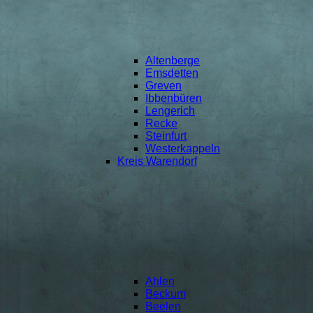
Altenberge
Emsdetten
Greven
Ibbenbüren
Lengerich
Recke
Steinfurt
Westerkappeln
Kreis Warendorf
Ahlen
Beckum
Beelen