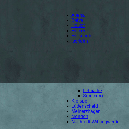
Altena
Balve
Halver
Hemer
Herscheid
Iserlohn
Letmathe
Sümmern
Kierspe
Lüdenscheid
Meinerzhagen
Menden
Nachrodt-Wiblingwerde