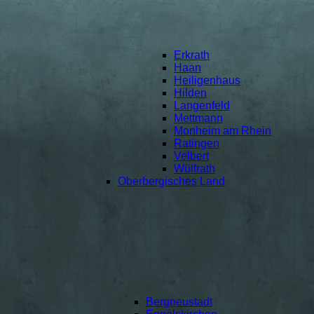
Erkrath
Haan
Heiligenhaus
Hilden
Langenfeld
Mettmann
Monheim am Rhein
Ratingen
Velbert
Wülfrath
Oberbergisches Land
Bergneustadt