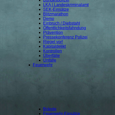
Bundespolizei
LKA | Landeskriminalamt
SEK-Einsätze
Blitzmarathon
Demo
Einbruch / Diebstahl
Öffentlichkeitsfahndung
Prävention
Pressekonferenz Polizei
Riegel vor!
Kapitaldelikt
Kontrollen
Überfälle
Unfälle
Feuerwehr
Brände
Feuerwehr-Einsätze