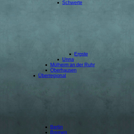
Schwerte
Ergste
Unna
Mülheim an der Ruhr
Oberhausen
Überregional
Berlin
Bremen