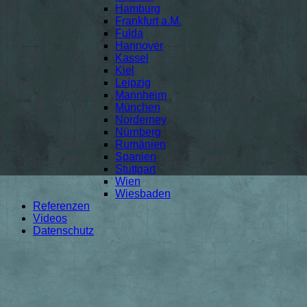
Hamburg
Frankfurt a.M.
Fulda
Hannover
Kassel
Kiel
Leipzig
Mannheim
München
Norderney
Nürnberg
Rumänien
Spanien
Stuttgart
Wien
Wiesbaden
Referenzen
Videos
Datenschutz