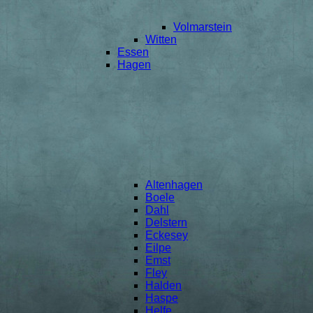
Volmarstein
Witten
Essen
Hagen
Altenhagen
Boele
Dahl
Delstern
Eckesey
Eilpe
Emst
Fley
Halden
Haspe
Helfe