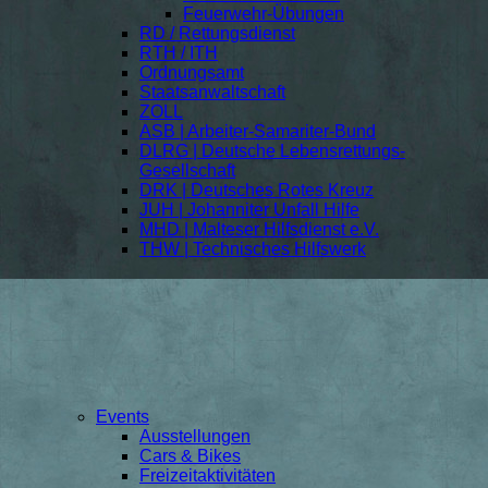
Feuerwehr-Übungen
RD / Rettungsdienst
RTH / ITH
Ordnungsamt
Staatsanwaltschaft
ZOLL
ASB | Arbeiter-Samariter-Bund
DLRG | Deutsche Lebensrettungs-
Gesellschaft
DRK | Deutsches Rotes Kreuz
JUH | Johanniter Unfall Hilfe
MHD | Malteser Hilfsdienst e.V.
THW | Technisches Hilfswerk
Events
Ausstellungen
Cars & Bikes
Freizeitaktivitäten