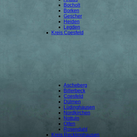
Bocholt
Borken
Gescher
Heiden
Legden
Kreis Coesfeld
Ascheberg
Billerbeck
Coesfeld
Dülmen
Lüdinghausen
Nordkirchen
Nottuln
Olfen
Rosendahl
Kreis Recklinghausen