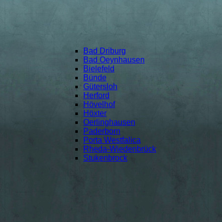
Bad Driburg
Bad Oeynhausen
Bielefeld
Bünde
Gütersloh
Herford
Hövelhof
Höxter
Oerlinghausen
Paderborn
Porta Westfalica
Rheda-Wiedenbrück
Stukenbrock