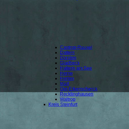
Castrop-Rauxel
Datteln
Dorsten
Gladbeck
Haltern am See
Herne
Herten
Marl
Oer-Erkenschwick
Recklinghausen
Waltrop
Kreis Steinfurt