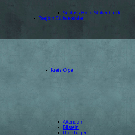
Schloss Holte Stukenbrock
Region Südwestfalen
Kreis Olpe
Attendorn
Bilstein
Drolshagen