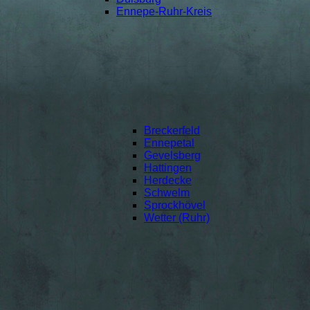
Ennepe-Ruhr-Kreis
Breckerfeld
Ennepetal
Gevelsberg
Hattingen
Herdecke
Schwelm
Sprockhövel
Wetter (Ruhr)