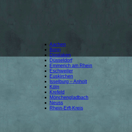
Aachen
Bonn
Dinslaken
Düsseldorf
Emmerich am Rhein
Eschweiler
Euskirchen
Isselburg – Anholt
Köln
Krefeld
Mönchengladbach
Neuss
Rhein-Erft-Kreis