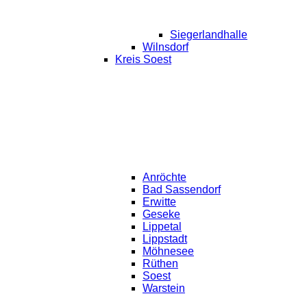
Siegerlandhalle
Wilnsdorf
Kreis Soest
Anröchte
Bad Sassendorf
Erwitte
Geseke
Lippetal
Lippstadt
Möhnesee
Rüthen
Soest
Warstein