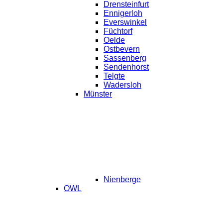
Drensteinfurt
Ennigerloh
Everswinkel
Füchtorf
Oelde
Ostbevern
Sassenberg
Sendenhorst
Telgte
Wadersloh
Münster
Nienberge
OWL