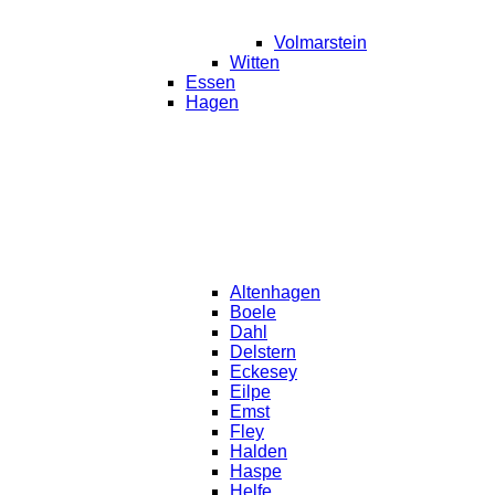
Volmarstein
Witten
Essen
Hagen
Altenhagen
Boele
Dahl
Delstern
Eckesey
Eilpe
Emst
Fley
Halden
Haspe
Helfe