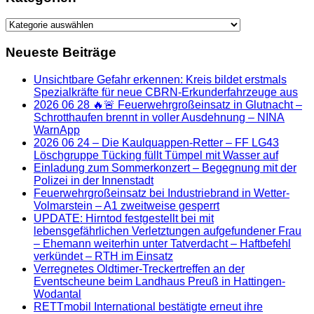
Kategorien
Neueste Beiträge
Unsichtbare Gefahr erkennen: Kreis bildet erstmals
Spezialkräfte für neue CBRN-Erkunderfahrzeuge aus
2026 06 28 🔥🚨 Feuerwehrgroßeinsatz in Glutnacht –
Schrotthaufen brennt in voller Ausdehnung – NINA
WarnApp
2026 06 24 – Die Kaulquappen-Retter – FF LG43
Löschgruppe Tücking füllt Tümpel mit Wasser auf
Einladung zum Sommerkonzert – Begegnung mit der
Polizei in der Innenstadt
Feuerwehrgroßeinsatz bei Industriebrand in Wetter-
Volmarstein – A1 zweitweise gesperrt
UPDATE: Hirntod festgestellt bei mit
lebensgefährlichen Verletztungen aufgefundener Frau
– Ehemann weiterhin unter Tatverdacht – Haftbefehl
verkündet – RTH im Einsatz
Verregnetes Oldtimer-Treckertreffen an der
Eventscheune beim Landhaus Preuß in Hattingen-
Wodantal
RETTmobil International bestätigte erneut ihre