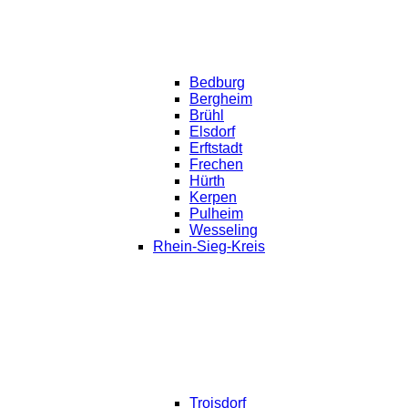
Bedburg
Bergheim
Brühl
Elsdorf
Erftstadt
Frechen
Hürth
Kerpen
Pulheim
Wesseling
Rhein-Sieg-Kreis
Troisdorf