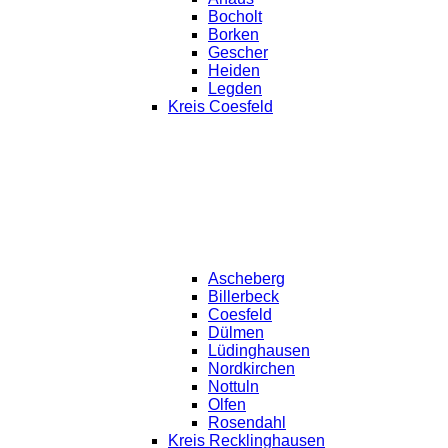
Bocholt
Borken
Gescher
Heiden
Legden
Kreis Coesfeld
Ascheberg
Billerbeck
Coesfeld
Dülmen
Lüdinghausen
Nordkirchen
Nottuln
Olfen
Rosendahl
Kreis Recklinghausen