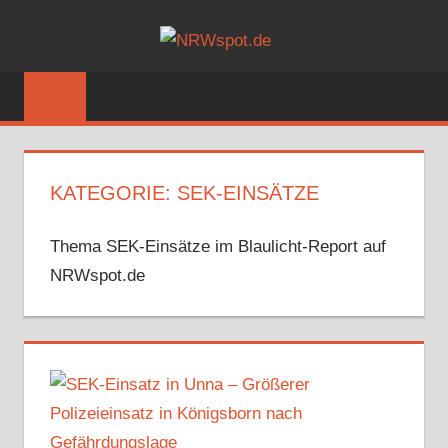
Zum
NRWSPOT
Inhalt
Bewegtes
springen
und
Bewegendes
gezeigt
von
KATEGORIE:
SEK-EINSÄTZE
NRWspot.de
Thema SEK-Einsätze im Blaulicht-Report auf
NRWspot.de