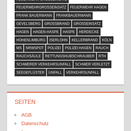
FEUERWEHRGROSSEINSATZ
FEUERWEHR HAGEN
FRANK BAUERMANN
FRANKBAUERMANN
GEVELSBERG
GROSSBRAND
GROSSEINSATZ
HAGEN
HAGEN-HASPE
HASPE
HERDECKE
HOHENLIMBURG
ISERLOHN
KELLERBRAND
KÖLN
MS
NRWSPOT
POLIZEI
POLIZEI HAGEN
RAUCH
RAUCHSÄULE
RETTUNGSHUBSCHRAUBER
RTH
SCHWERER VERKEHRSUNFALL
SCHWER VERLETZT
SEEGEFLÜSTER
UNFALL
VERKEHRSUNFALL
SEITEN
AGB
Datenschutz