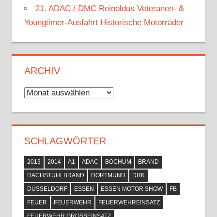
21. ADAC / DMC Reinoldus Veteranen- &
Youngtimer-Ausfahrt Historische Motorräder
ARCHIV
Archiv
SCHLAGWÖRTER
2013
2014
A1
ADAC
BOCHUM
BRAND
DACHSTUHLBRAND
DORTMUND
DRK
DÜSSELDORF
ESSEN
ESSEN MOTOR SHOW
FB
FEUER
FEUERWEHR
FEUERWEHREINSATZ
FEUERWEHR GROSSEINSATZ