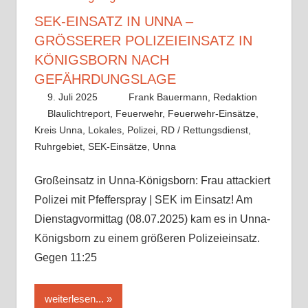
SEK-EINSATZ IN UNNA –
GRÖSSERER POLIZEIEINSATZ IN K
ÖNIGSBORN NACH G
EFÄHRDUNGSLAGE
9. Juli 2025
Frank Bauermann, Redaktion
Blaulichtreport
,
Feuerwehr
,
Feuerwehr-Einsätze
,
Kreis Unna
,
Lokales
,
Polizei
,
RD / Rettungsdienst
,
Ruhrgebiet
,
SEK-Einsätze
,
Unna
Kommentar
hinterlassen
Großeinsatz in Unna-Königsborn: Frau attackiert
Polizei mit Pfefferspray | SEK im Einsatz! Am
Dienstagvormittag (08.07.2025) kam es in Unna-
Königsborn zu einem größeren Polizeieinsatz.
Gegen 11:25
weiterlesen...