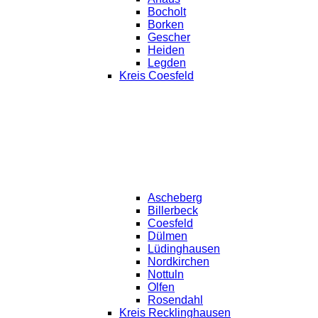
Bocholt
Borken
Gescher
Heiden
Legden
Kreis Coesfeld
Ascheberg
Billerbeck
Coesfeld
Dülmen
Lüdinghausen
Nordkirchen
Nottuln
Olfen
Rosendahl
Kreis Recklinghausen