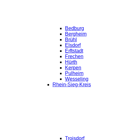
Bedburg
Bergheim
Brühl
Elsdorf
Erftstadt
Frechen
Hürth
Kerpen
Pulheim
Wesseling
Rhein-Sieg-Kreis
Troisdorf