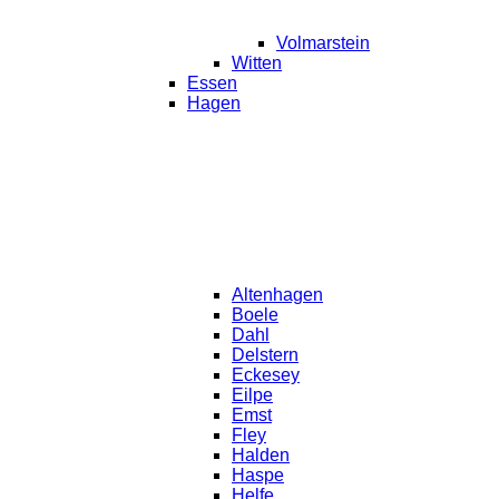
Volmarstein
Witten
Essen
Hagen
Altenhagen
Boele
Dahl
Delstern
Eckesey
Eilpe
Emst
Fley
Halden
Haspe
Helfe