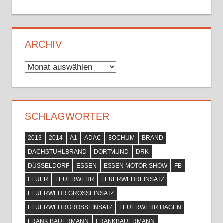
ARCHIV
Archiv
SCHLAGWÖRTER
2013
2014
A1
ADAC
BOCHUM
BRAND
DACHSTUHLBRAND
DORTMUND
DRK
DÜSSELDORF
ESSEN
ESSEN MOTOR SHOW
FB
FEUER
FEUERWEHR
FEUERWEHREINSATZ
FEUERWEHR GROSSEINSATZ
FEUERWEHRGROSSEINSATZ
FEUERWEHR HAGEN
FRANK BAUERMANN
FRANKBAUERMANN