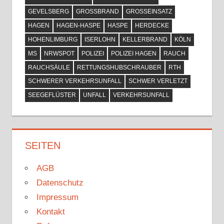
GEVELSBERG
GROSSBRAND
GROSSEINSATZ
HAGEN
HAGEN-HASPE
HASPE
HERDECKE
HOHENLIMBURG
ISERLOHN
KELLERBRAND
KÖLN
MS
NRWSPOT
POLIZEI
POLIZEI HAGEN
RAUCH
RAUCHSÄULE
RETTUNGSHUBSCHRAUBER
RTH
SCHWERER VERKEHRSUNFALL
SCHWER VERLETZT
SEEGEFLÜSTER
UNFALL
VERKEHRSUNFALL
SEITEN
AGB
Datenschutz
Impressum
Kontakt