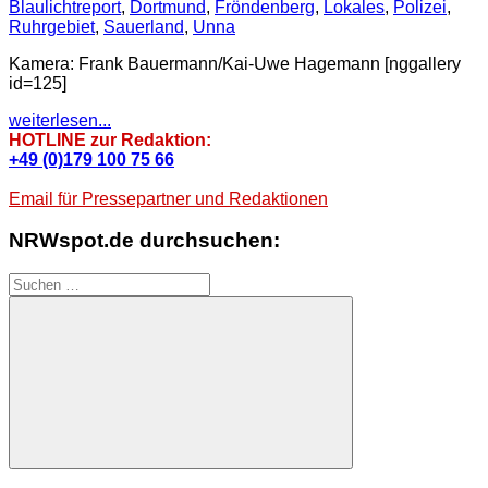
Blaulichtreport
,
Dortmund
,
Fröndenberg
,
Lokales
,
Polizei
,
Ruhrgebiet
,
Sauerland
,
Unna
Kamera: Frank Bauermann/Kai-Uwe Hagemann [nggallery
id=125]
weiterlesen...
HOTLINE zur Redaktion:
+49 (0)179 100 75 66
Email für Pressepartner und Redaktionen
NRWspot.de durchsuchen:
Suchen
nach:
Suchen