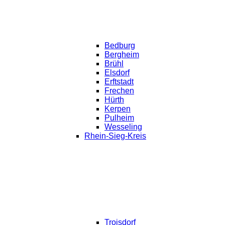
Bedburg
Bergheim
Brühl
Elsdorf
Erftstadt
Frechen
Hürth
Kerpen
Pulheim
Wesseling
Rhein-Sieg-Kreis
Troisdorf