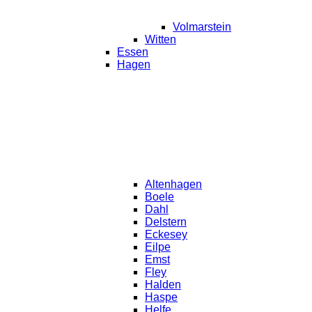
Volmarstein
Witten
Essen
Hagen
Altenhagen
Boele
Dahl
Delstern
Eckesey
Eilpe
Emst
Fley
Halden
Haspe
Helfe