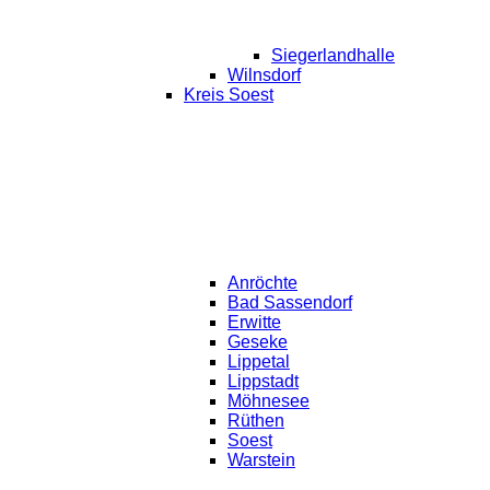
Siegerlandhalle
Wilnsdorf
Kreis Soest
Anröchte
Bad Sassendorf
Erwitte
Geseke
Lippetal
Lippstadt
Möhnesee
Rüthen
Soest
Warstein