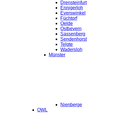
Drensteinfurt
Ennigerloh
Everswinkel
Füchtorf
Oelde
Ostbevern
Sassenberg
Sendenhorst
Telgte
Wadersloh
Münster
Nienberge
OWL