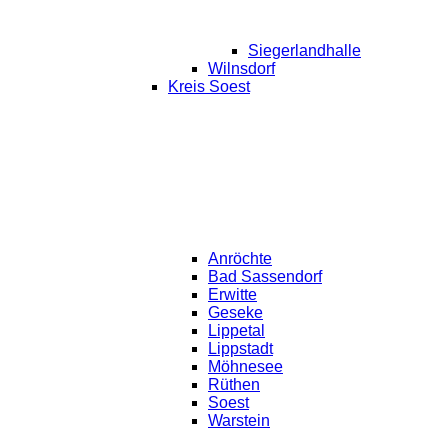
Siegerlandhalle
Wilnsdorf
Kreis Soest
Anröchte
Bad Sassendorf
Erwitte
Geseke
Lippetal
Lippstadt
Möhnesee
Rüthen
Soest
Warstein