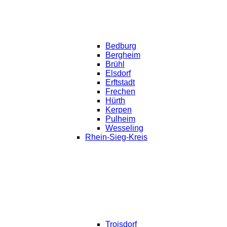
Bedburg
Bergheim
Brühl
Elsdorf
Erftstadt
Frechen
Hürth
Kerpen
Pulheim
Wesseling
Rhein-Sieg-Kreis
Troisdorf