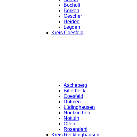
Bocholt
Borken
Gescher
Heiden
Legden
Kreis Coesfeld
Ascheberg
Billerbeck
Coesfeld
Dülmen
Lüdinghausen
Nordkirchen
Nottuln
Olfen
Rosendahl
Kreis Recklinghausen