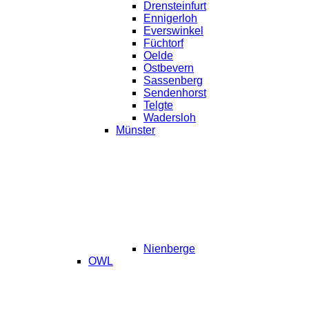
Drensteinfurt
Ennigerloh
Everswinkel
Füchtorf
Oelde
Ostbevern
Sassenberg
Sendenhorst
Telgte
Wadersloh
Münster
Nienberge
OWL