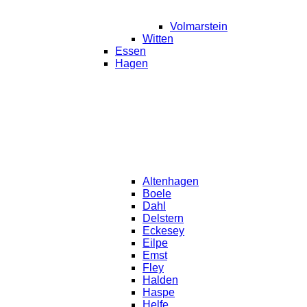
Volmarstein
Witten
Essen
Hagen
Altenhagen
Boele
Dahl
Delstern
Eckesey
Eilpe
Emst
Fley
Halden
Haspe
Helfe