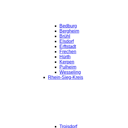
Bedburg
Bergheim
Brühl
Elsdorf
Erftstadt
Frechen
Hürth
Kerpen
Pulheim
Wesseling
Rhein-Sieg-Kreis
Troisdorf