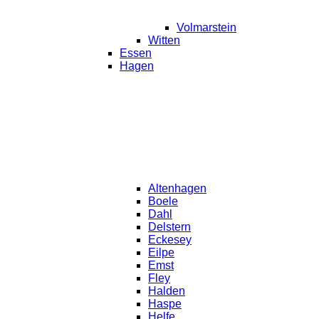
Volmarstein
Witten
Essen
Hagen
Altenhagen
Boele
Dahl
Delstern
Eckesey
Eilpe
Emst
Fley
Halden
Haspe
Helfe