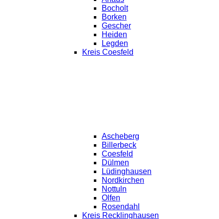
Bocholt
Borken
Gescher
Heiden
Legden
Kreis Coesfeld
Ascheberg
Billerbeck
Coesfeld
Dülmen
Lüdinghausen
Nordkirchen
Nottuln
Olfen
Rosendahl
Kreis Recklinghausen