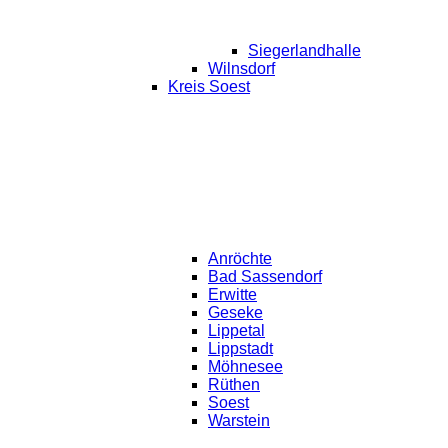
Siegerlandhalle
Wilnsdorf
Kreis Soest
Anröchte
Bad Sassendorf
Erwitte
Geseke
Lippetal
Lippstadt
Möhnesee
Rüthen
Soest
Warstein