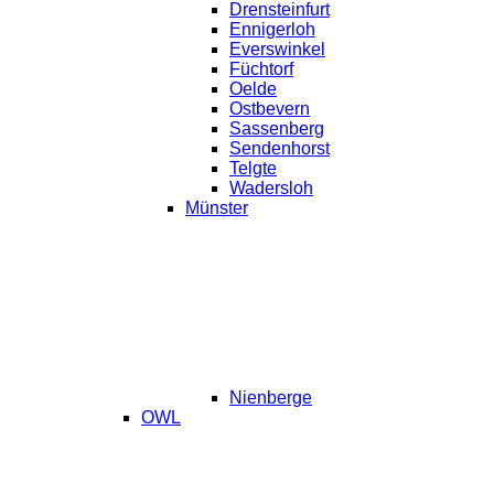
Drensteinfurt
Ennigerloh
Everswinkel
Füchtorf
Oelde
Ostbevern
Sassenberg
Sendenhorst
Telgte
Wadersloh
Münster
Nienberge
OWL