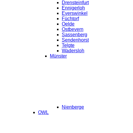
Drensteinfurt
Ennigerloh
Everswinkel
Füchtorf
Oelde
Ostbevern
Sassenberg
Sendenhorst
Telgte
Wadersloh
Münster
Nienberge
OWL