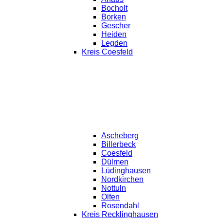
Bocholt
Borken
Gescher
Heiden
Legden
Kreis Coesfeld
Ascheberg
Billerbeck
Coesfeld
Dülmen
Lüdinghausen
Nordkirchen
Nottuln
Olfen
Rosendahl
Kreis Recklinghausen