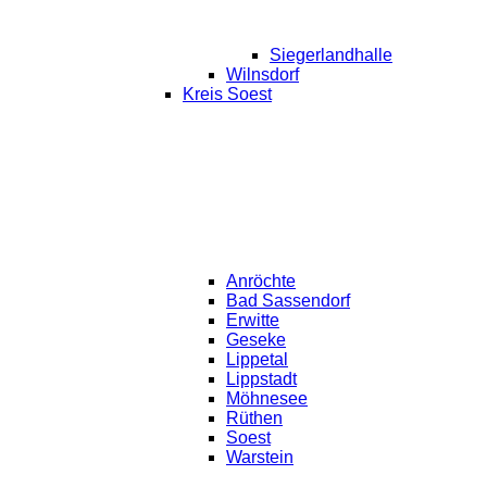
Siegerlandhalle
Wilnsdorf
Kreis Soest
Anröchte
Bad Sassendorf
Erwitte
Geseke
Lippetal
Lippstadt
Möhnesee
Rüthen
Soest
Warstein