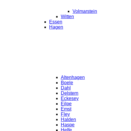
Volmarstein
Witten
Essen
Hagen
Altenhagen
Boele
Dahl
Delstern
Eckesey
Eilpe
Emst
Fley
Halden
Haspe
Helfe