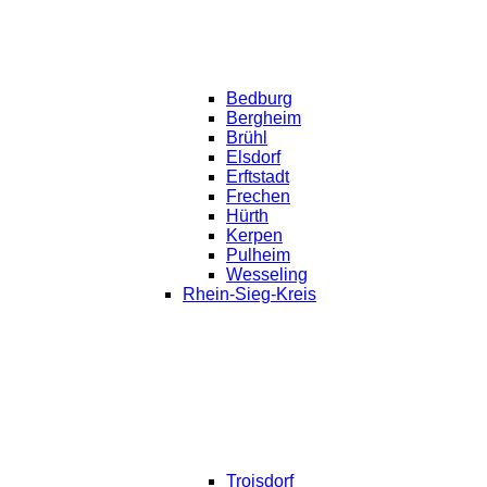
Bedburg
Bergheim
Brühl
Elsdorf
Erftstadt
Frechen
Hürth
Kerpen
Pulheim
Wesseling
Rhein-Sieg-Kreis
Troisdorf