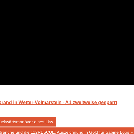
rand in Wetter-Volmarstein - A1 zweitweise gesperrt
i Rückwärtsmanöver eines Lkw
 Branche und die 112RESCUE: Auszeichnung in Gold für Sabine Loos