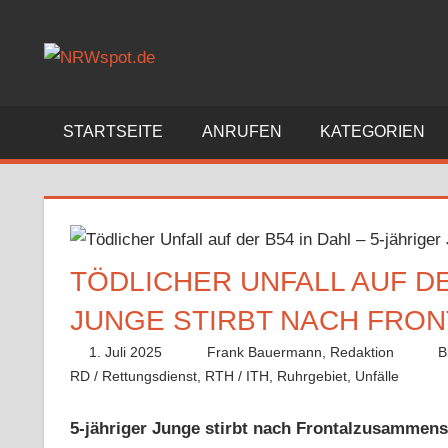
Zum
Inhalt
Bewegtes
springen
und
Bewegendes
gezeigt
STARTSEITE
ANRUFEN
KATEGORIEN
von
NRWspot.de
TÖDLICHER UNFALL AUF DE
JUNGE STIRBT NACH FRO
1. Juli 2025
Frank Bauermann, Redaktion
B
RD / Rettungsdienst
,
RTH / ITH
,
Ruhrgebiet
,
Unfälle
K
5-jähriger Junge stirbt nach Frontalzusammenst