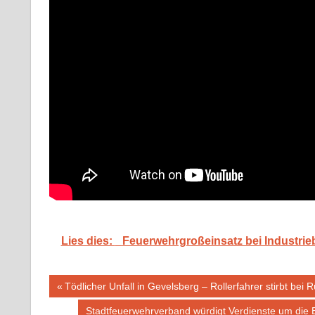
Lies dies:
Feuerwehrgroßeinsatz bei Industrieb
Beitragsnavigation
Vorheriger
Tödlicher Unfall in Gevelsberg – Rollerfahrer stirbt be
Beitrag:
Nächster
Stadtfeuerwehrverband würdigt Verdienste um die