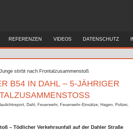
REFERENZEN
VIDEOS
DATENSCHUTZ
R B54 IN DAHL – 5-JÄHRIGER
NTALZUSAMMENSTOSS
laulichtreport
,
Dahl
,
Feuerwehr
,
Feuerwehr-Einsätze
,
Hagen
,
Polizei
,
ommentar hinterlassen
oß – Tödlicher Verkehrsunfall auf der Dahler Straße