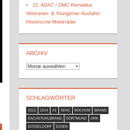
21. ADAC / DMC Reinoldus
Veteranen- & Youngtimer-Ausfahrt
Historische Motorräder
ARCHIV
Archiv
SCHLAGWÖRTER
2013
2014
A1
ADAC
BOCHUM
BRAND
DACHSTUHLBRAND
DORTMUND
DRK
DÜSSELDORF
ESSEN