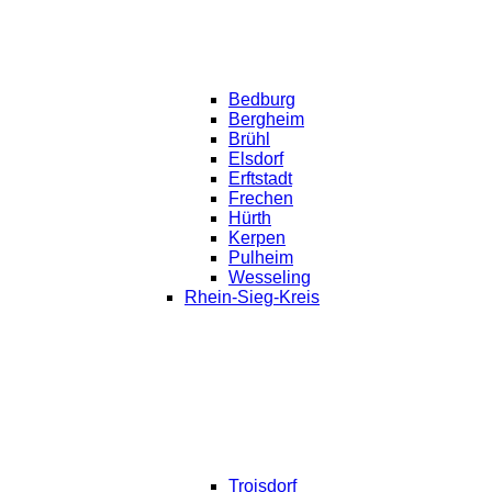
Bedburg
Bergheim
Brühl
Elsdorf
Erftstadt
Frechen
Hürth
Kerpen
Pulheim
Wesseling
Rhein-Sieg-Kreis
Troisdorf