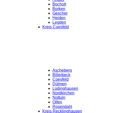
Bocholt
Borken
Gescher
Heiden
Legden
Kreis Coesfeld
Ascheberg
Billerbeck
Coesfeld
Dülmen
Lüdinghausen
Nordkirchen
Nottuln
Olfen
Rosendahl
Kreis Recklinghausen