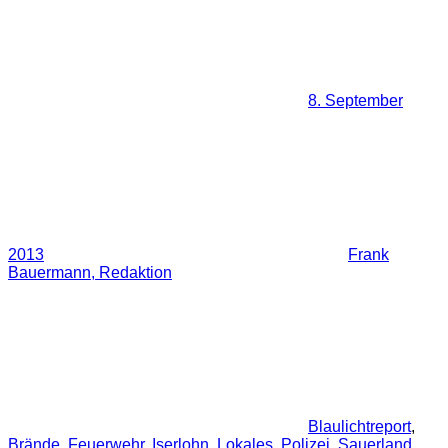
8. September
2013
Frank
Bauermann, Redaktion
Blaulichtreport
,
Brände
,
Feuerwehr
,
Iserlohn
,
Lokales
,
Polizei
,
Sauerland