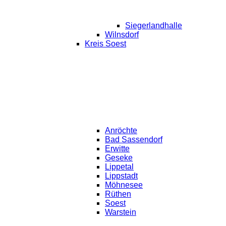
Siegerlandhalle
Wilnsdorf
Kreis Soest
Anröchte
Bad Sassendorf
Erwitte
Geseke
Lippetal
Lippstadt
Möhnesee
Rüthen
Soest
Warstein