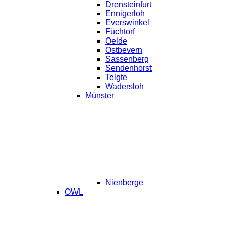
Drensteinfurt
Ennigerloh
Everswinkel
Füchtorf
Oelde
Ostbevern
Sassenberg
Sendenhorst
Telgte
Wadersloh
Münster
Nienberge
OWL