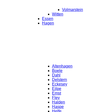
Volmarstein
Witten
Essen
Hagen
Altenhagen
Boele
Dahl
Delstern
Eckesey
Eilpe
Emst
Fley
Halden
Haspe
Helfe