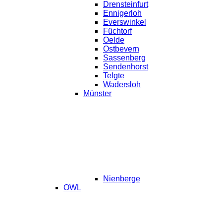
Drensteinfurt
Ennigerloh
Everswinkel
Füchtorf
Oelde
Ostbevern
Sassenberg
Sendenhorst
Telgte
Wadersloh
Münster
Nienberge
OWL