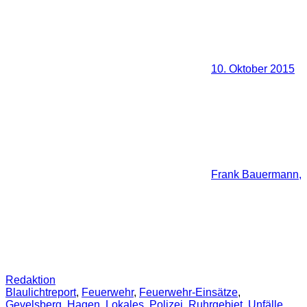
10. Oktober 2015
Frank Bauermann,
Redaktion
Blaulichtreport
,
Feuerwehr
,
Feuerwehr-Einsätze
,
Gevelsberg
,
Hagen
,
Lokales
,
Polizei
,
Ruhrgebiet
,
Unfälle