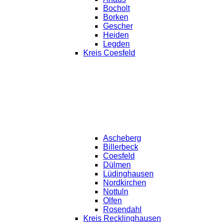
Bocholt
Borken
Gescher
Heiden
Legden
Kreis Coesfeld
Ascheberg
Billerbeck
Coesfeld
Dülmen
Lüdinghausen
Nordkirchen
Nottuln
Olfen
Rosendahl
Kreis Recklinghausen