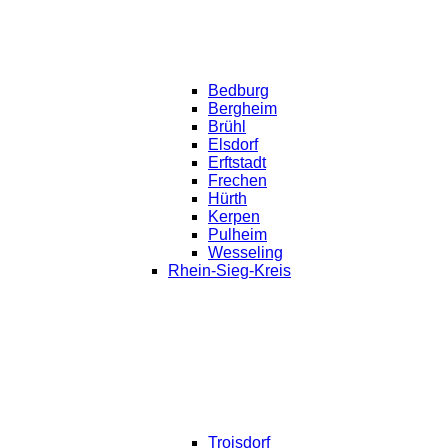
Bedburg
Bergheim
Brühl
Elsdorf
Erftstadt
Frechen
Hürth
Kerpen
Pulheim
Wesseling
Rhein-Sieg-Kreis
Troisdorf