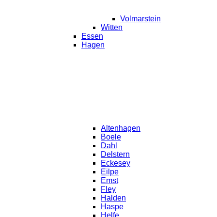
Volmarstein
Witten
Essen
Hagen
Altenhagen
Boele
Dahl
Delstern
Eckesey
Eilpe
Emst
Fley
Halden
Haspe
Helfe