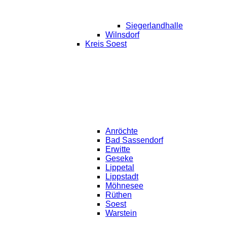
Siegerlandhalle
Wilnsdorf
Kreis Soest
Anröchte
Bad Sassendorf
Erwitte
Geseke
Lippetal
Lippstadt
Möhnesee
Rüthen
Soest
Warstein