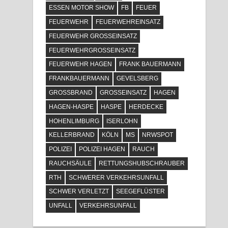
ESSEN MOTOR SHOW
FB
FEUER
FEUERWEHR
FEUERWEHREINSATZ
FEUERWEHR GROSSEINSATZ
FEUERWEHRGROSSEINSATZ
FEUERWEHR HAGEN
FRANK BAUERMANN
FRANKBAUERMANN
GEVELSBERG
GROSSBRAND
GROSSEINSATZ
HAGEN
HAGEN-HASPE
HASPE
HERDECKE
HOHENLIMBURG
ISERLOHN
KELLERBRAND
KÖLN
MS
NRWSPOT
POLIZEI
POLIZEI HAGEN
RAUCH
RAUCHSÄULE
RETTUNGSHUBSCHRAUBER
RTH
SCHWERER VERKEHRSUNFALL
SCHWER VERLETZT
SEEGEFLÜSTER
UNFALL
VERKEHRSUNFALL