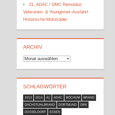
21. ADAC / DMC Reinoldus
Veteranen- & Youngtimer-Ausfahrt
Historische Motorräder
ARCHIV
Archiv
SCHLAGWÖRTER
2013
2014
A1
ADAC
BOCHUM
BRAND
DACHSTUHLBRAND
DORTMUND
DRK
DÜSSELDORF
ESSEN