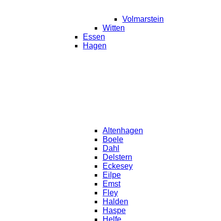
Volmarstein
Witten
Essen
Hagen
Altenhagen
Boele
Dahl
Delstern
Eckesey
Eilpe
Emst
Fley
Halden
Haspe
Helfe