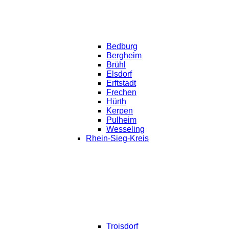
Bedburg
Bergheim
Brühl
Elsdorf
Erftstadt
Frechen
Hürth
Kerpen
Pulheim
Wesseling
Rhein-Sieg-Kreis
Troisdorf