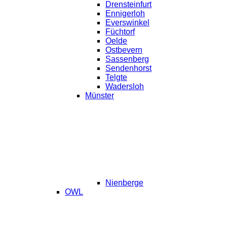
Drensteinfurt
Ennigerloh
Everswinkel
Füchtorf
Oelde
Ostbevern
Sassenberg
Sendenhorst
Telgte
Wadersloh
Münster
Nienberge
OWL