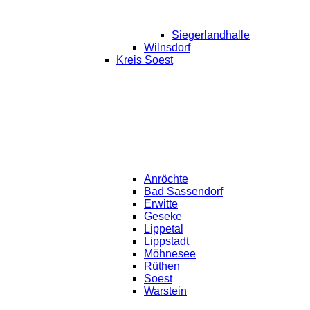
Siegerlandhalle
Wilnsdorf
Kreis Soest
Anröchte
Bad Sassendorf
Erwitte
Geseke
Lippetal
Lippstadt
Möhnesee
Rüthen
Soest
Warstein