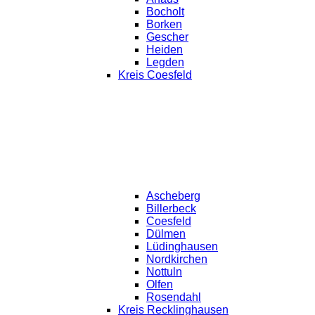
Bocholt
Borken
Gescher
Heiden
Legden
Kreis Coesfeld
Ascheberg
Billerbeck
Coesfeld
Dülmen
Lüdinghausen
Nordkirchen
Nottuln
Olfen
Rosendahl
Kreis Recklinghausen