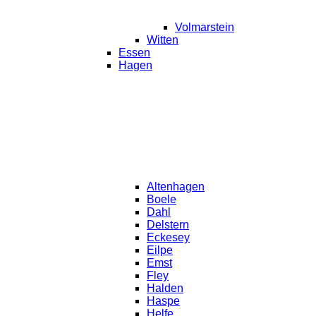
Volmarstein
Witten
Essen
Hagen
Altenhagen
Boele
Dahl
Delstern
Eckesey
Eilpe
Emst
Fley
Halden
Haspe
Helfe