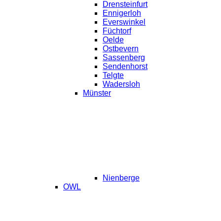
Drensteinfurt
Ennigerloh
Everswinkel
Füchtorf
Oelde
Ostbevern
Sassenberg
Sendenhorst
Telgte
Wadersloh
Münster
Nienberge
OWL