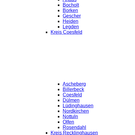
Bocholt
Borken
Gescher
Heiden
Legden
Kreis Coesfeld
Ascheberg
Billerbeck
Coesfeld
Dülmen
Lüdinghausen
Nordkirchen
Nottuln
Olfen
Rosendahl
Kreis Recklinghausen