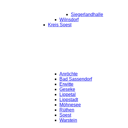
Siegerlandhalle
Wilnsdorf
Kreis Soest
Anröchte
Bad Sassendorf
Erwitte
Geseke
Lippetal
Lippstadt
Möhnesee
Rüthen
Soest
Warstein