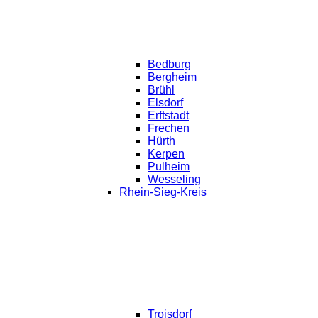
Bedburg
Bergheim
Brühl
Elsdorf
Erftstadt
Frechen
Hürth
Kerpen
Pulheim
Wesseling
Rhein-Sieg-Kreis
Troisdorf