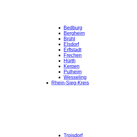
Bedburg
Bergheim
Brühl
Elsdorf
Erftstadt
Frechen
Hürth
Kerpen
Pulheim
Wesseling
Rhein-Sieg-Kreis
Troisdorf