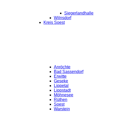
Siegerlandhalle
Wilnsdorf
Kreis Soest
Anröchte
Bad Sassendorf
Erwitte
Geseke
Lippetal
Lippstadt
Möhnesee
Rüthen
Soest
Warstein