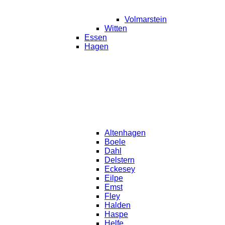
Volmarstein
Witten
Essen
Hagen
Altenhagen
Boele
Dahl
Delstern
Eckesey
Eilpe
Emst
Fley
Halden
Haspe
Helfe