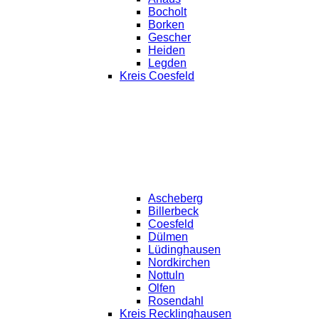
Bocholt
Borken
Gescher
Heiden
Legden
Kreis Coesfeld
Ascheberg
Billerbeck
Coesfeld
Dülmen
Lüdinghausen
Nordkirchen
Nottuln
Olfen
Rosendahl
Kreis Recklinghausen