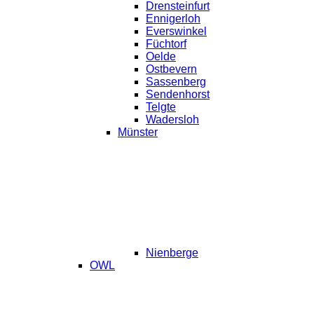
Drensteinfurt
Ennigerloh
Everswinkel
Füchtorf
Oelde
Ostbevern
Sassenberg
Sendenhorst
Telgte
Wadersloh
Münster
Nienberge
OWL