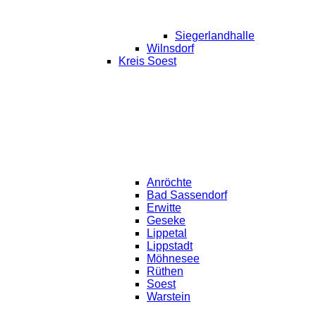
Siegerlandhalle
Wilnsdorf
Kreis Soest
Anröchte
Bad Sassendorf
Erwitte
Geseke
Lippetal
Lippstadt
Möhnesee
Rüthen
Soest
Warstein