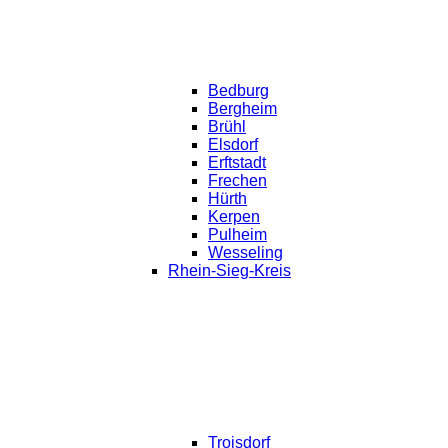
Bedburg
Bergheim
Brühl
Elsdorf
Erftstadt
Frechen
Hürth
Kerpen
Pulheim
Wesseling
Rhein-Sieg-Kreis
Troisdorf