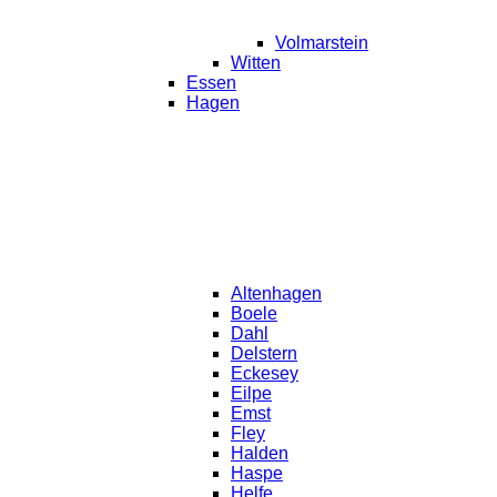
Volmarstein
Witten
Essen
Hagen
Altenhagen
Boele
Dahl
Delstern
Eckesey
Eilpe
Emst
Fley
Halden
Haspe
Helfe