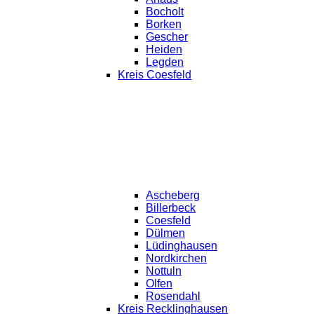
Bocholt
Borken
Gescher
Heiden
Legden
Kreis Coesfeld
Ascheberg
Billerbeck
Coesfeld
Dülmen
Lüdinghausen
Nordkirchen
Nottuln
Olfen
Rosendahl
Kreis Recklinghausen