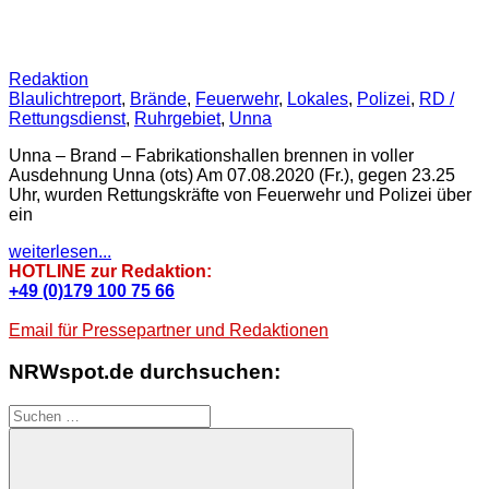
Redaktion
Blaulichtreport
,
Brände
,
Feuerwehr
,
Lokales
,
Polizei
,
RD /
Rettungsdienst
,
Ruhrgebiet
,
Unna
Unna – Brand – Fabrikationshallen brennen in voller
Ausdehnung Unna (ots) Am 07.08.2020 (Fr.), gegen 23.25
Uhr, wurden Rettungskräfte von Feuerwehr und Polizei über
ein
weiterlesen...
HOTLINE zur Redaktion:
+49 (0)179 100 75 66
Email für Pressepartner und Redaktionen
NRWspot.de durchsuchen:
Suchen
nach: