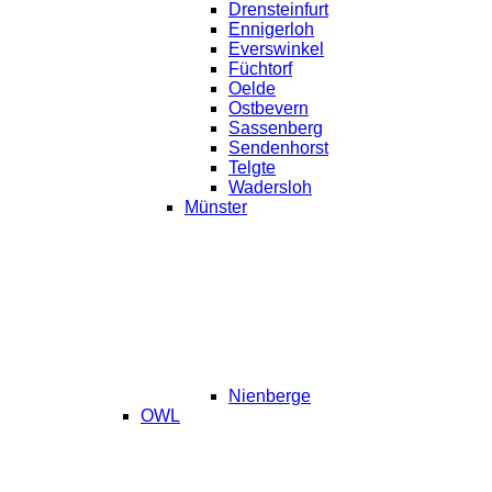
Drensteinfurt
Ennigerloh
Everswinkel
Füchtorf
Oelde
Ostbevern
Sassenberg
Sendenhorst
Telgte
Wadersloh
Münster
Nienberge
OWL