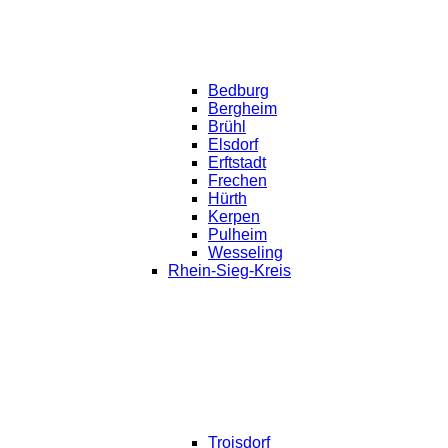
Bedburg
Bergheim
Brühl
Elsdorf
Erftstadt
Frechen
Hürth
Kerpen
Pulheim
Wesseling
Rhein-Sieg-Kreis
Troisdorf