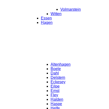
Volmarstein
Witten
Essen
Hagen
Altenhagen
Boele
Dahl
Delstern
Eckesey
Eilpe
Emst
Fley
Halden
Haspe
Helfe