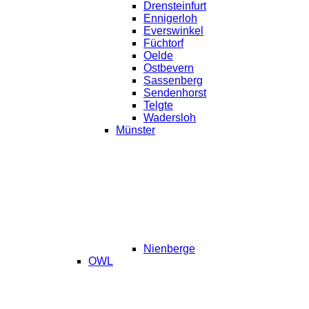
Drensteinfurt
Ennigerloh
Everswinkel
Füchtorf
Oelde
Ostbevern
Sassenberg
Sendenhorst
Telgte
Wadersloh
Münster
Nienberge
OWL