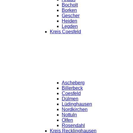
Bocholt
Borken
Gescher
Heiden
Legden
Kreis Coesfeld
Ascheberg
Billerbeck
Coesfeld
Dülmen
Lüdinghausen
Nordkirchen
Nottuln
Olfen
Rosendahl
Kreis Recklinghausen