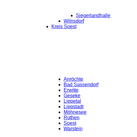
Siegerlandhalle
Wilnsdorf
Kreis Soest
Anröchte
Bad Sassendorf
Erwitte
Geseke
Lippetal
Lippstadt
Möhnesee
Rüthen
Soest
Warstein