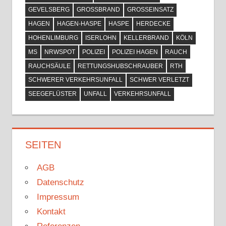
GEVELSBERG
GROSSBRAND
GROSSEINSATZ
HAGEN
HAGEN-HASPE
HASPE
HERDECKE
HOHENLIMBURG
ISERLOHN
KELLERBRAND
KÖLN
MS
NRWSPOT
POLIZEI
POLIZEI HAGEN
RAUCH
RAUCHSÄULE
RETTUNGSHUBSCHRAUBER
RTH
SCHWERER VERKEHRSUNFALL
SCHWER VERLETZT
SEEGEFLÜSTER
UNFALL
VERKEHRSUNFALL
SEITEN
AGB
Datenschutz
Impressum
Kontakt