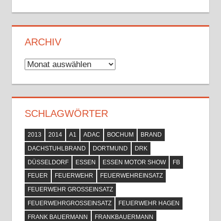
ARCHIV
Archiv
SCHLAGWÖRTER
2013
2014
A1
ADAC
BOCHUM
BRAND
DACHSTUHLBRAND
DORTMUND
DRK
DÜSSELDORF
ESSEN
ESSEN MOTOR SHOW
FB
FEUER
FEUERWEHR
FEUERWEHREINSATZ
FEUERWEHR GROSSEINSATZ
FEUERWEHRGROSSEINSATZ
FEUERWEHR HAGEN
FRANK BAUERMANN
FRANKBAUERMANN