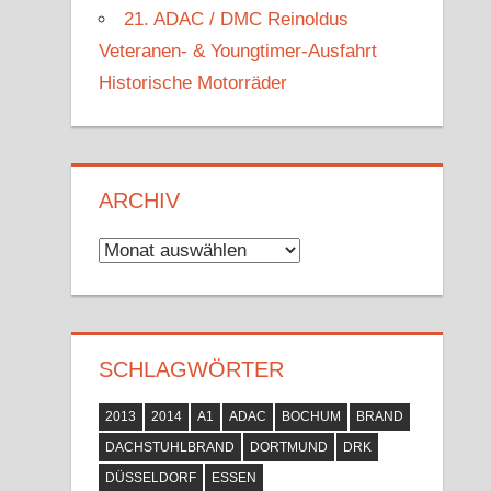
21. ADAC / DMC Reinoldus
Veteranen- & Youngtimer-Ausfahrt
Historische Motorräder
ARCHIV
Archiv
SCHLAGWÖRTER
2013
2014
A1
ADAC
BOCHUM
BRAND
DACHSTUHLBRAND
DORTMUND
DRK
DÜSSELDORF
ESSEN