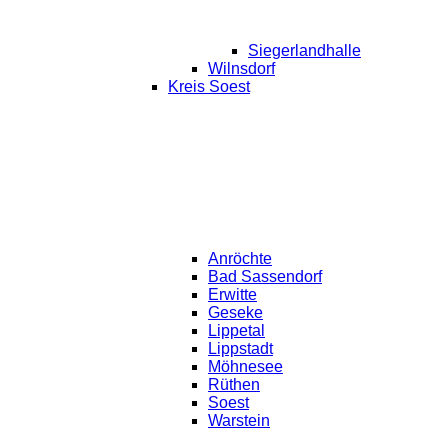
Siegerlandhalle
Wilnsdorf
Kreis Soest
Anröchte
Bad Sassendorf
Erwitte
Geseke
Lippetal
Lippstadt
Möhnesee
Rüthen
Soest
Warstein