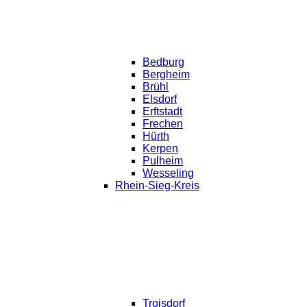
Bedburg
Bergheim
Brühl
Elsdorf
Erftstadt
Frechen
Hürth
Kerpen
Pulheim
Wesseling
Rhein-Sieg-Kreis
Troisdorf