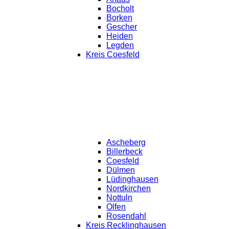
Bocholt
Borken
Gescher
Heiden
Legden
Kreis Coesfeld
Ascheberg
Billerbeck
Coesfeld
Dülmen
Lüdinghausen
Nordkirchen
Nottuln
Olfen
Rosendahl
Kreis Recklinghausen