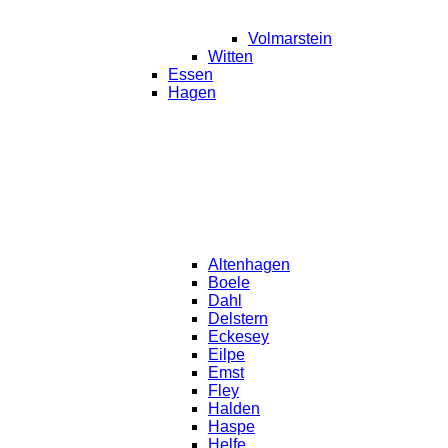
Volmarstein
Witten
Essen
Hagen
Altenhagen
Boele
Dahl
Delstern
Eckesey
Eilpe
Emst
Fley
Halden
Haspe
Helfe