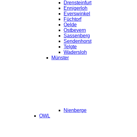
Drensteinfurt
Ennigerloh
Everswinkel
Füchtorf
Oelde
Ostbevern
Sassenberg
Sendenhorst
Telgte
Wadersloh
Münster
Nienberge
OWL