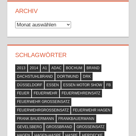
ARCHIV
Archiv
SCHLAGWÖRTER
2013
2014
A1
ADAC
BOCHUM
BRAND
DACHSTUHLBRAND
DORTMUND
DRK
DÜSSELDORF
ESSEN
ESSEN MOTOR SHOW
FB
FEUER
FEUERWEHR
FEUERWEHREINSATZ
FEUERWEHR GROSSEINSATZ
FEUERWEHRGROSSEINSATZ
FEUERWEHR HAGEN
FRANK BAUERMANN
FRANKBAUERMANN
GEVELSBERG
GROSSBRAND
GROSSEINSATZ
HAGEN
HAGEN-HASPE
HASPE
HERDECKE