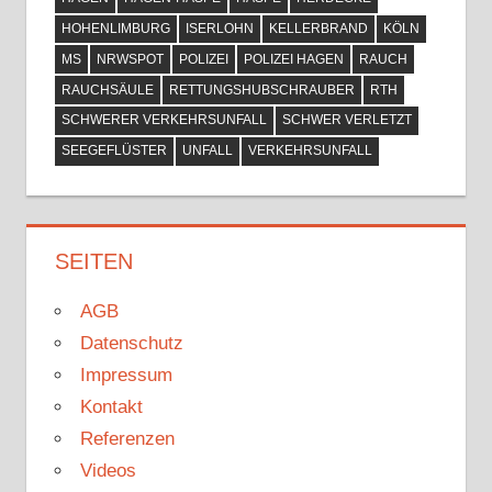
HOHENLIMBURG
ISERLOHN
KELLERBRAND
KÖLN
MS
NRWSPOT
POLIZEI
POLIZEI HAGEN
RAUCH
RAUCHSÄULE
RETTUNGSHUBSCHRAUBER
RTH
SCHWERER VERKEHRSUNFALL
SCHWER VERLETZT
SEEGEFLÜSTER
UNFALL
VERKEHRSUNFALL
SEITEN
AGB
Datenschutz
Impressum
Kontakt
Referenzen
Videos