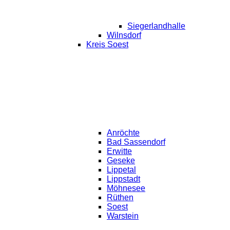
Siegerlandhalle
Wilnsdorf
Kreis Soest
Anröchte
Bad Sassendorf
Erwitte
Geseke
Lippetal
Lippstadt
Möhnesee
Rüthen
Soest
Warstein