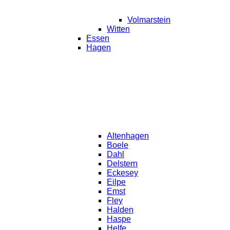
Volmarstein
Witten
Essen
Hagen
Altenhagen
Boele
Dahl
Delstern
Eckesey
Eilpe
Emst
Fley
Halden
Haspe
Helfe