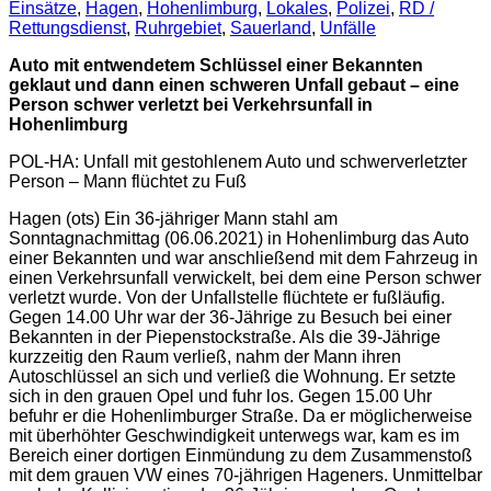
Einsätze
,
Hagen
,
Hohenlimburg
,
Lokales
,
Polizei
,
RD /
Rettungsdienst
,
Ruhrgebiet
,
Sauerland
,
Unfälle
Auto mit entwendetem Schlüssel einer Bekannten
geklaut und dann einen schweren Unfall gebaut – eine
Person schwer verletzt bei Verkehrsunfall in
Hohenlimburg
POL-HA: Unfall mit gestohlenem Auto und schwerverletzter
Person – Mann flüchtet zu Fuß
Hagen (ots) Ein 36-jähriger Mann stahl am
Sonntagnachmittag (06.06.2021) in Hohenlimburg das Auto
einer Bekannten und war anschließend mit dem Fahrzeug in
einen Verkehrsunfall verwickelt, bei dem eine Person schwer
verletzt wurde. Von der Unfallstelle flüchtete er fußläufig.
Gegen 14.00 Uhr war der 36-Jährige zu Besuch bei einer
Bekannten in der Piepenstockstraße. Als die 39-Jährige
kurzzeitig den Raum verließ, nahm der Mann ihren
Autoschlüssel an sich und verließ die Wohnung. Er setzte
sich in den grauen Opel und fuhr los. Gegen 15.00 Uhr
befuhr er die Hohenlimburger Straße. Da er möglicherweise
mit überhöhter Geschwindigkeit unterwegs war, kam es im
Bereich einer dortigen Einmündung zu dem Zusammenstoß
mit dem grauen VW eines 70-jährigen Hageners. Unmittelbar