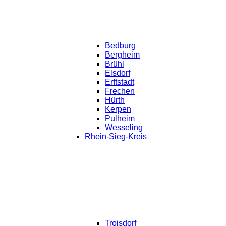
Bedburg
Bergheim
Brühl
Elsdorf
Erftstadt
Frechen
Hürth
Kerpen
Pulheim
Wesseling
Rhein-Sieg-Kreis
Troisdorf