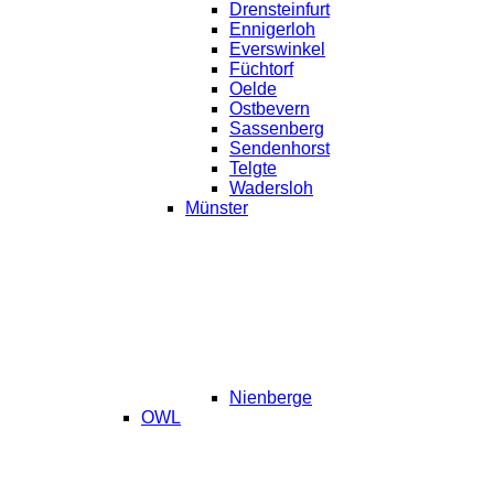
Drensteinfurt
Ennigerloh
Everswinkel
Füchtorf
Oelde
Ostbevern
Sassenberg
Sendenhorst
Telgte
Wadersloh
Münster
Nienberge
OWL