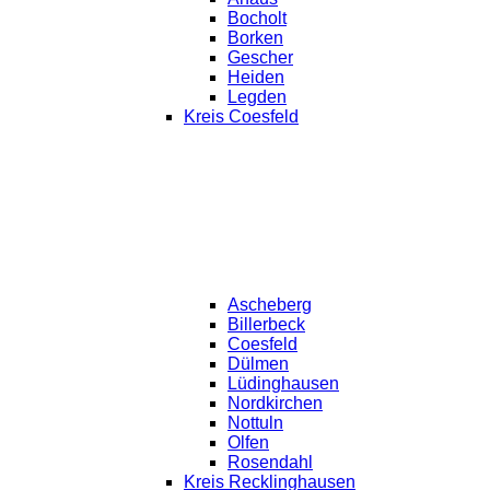
Bocholt
Borken
Gescher
Heiden
Legden
Kreis Coesfeld
Ascheberg
Billerbeck
Coesfeld
Dülmen
Lüdinghausen
Nordkirchen
Nottuln
Olfen
Rosendahl
Kreis Recklinghausen