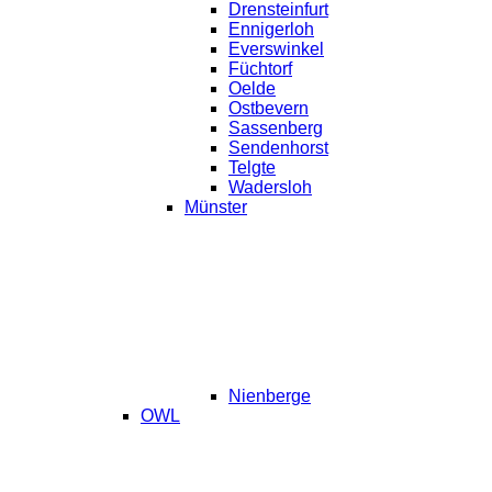
Drensteinfurt
Ennigerloh
Everswinkel
Füchtorf
Oelde
Ostbevern
Sassenberg
Sendenhorst
Telgte
Wadersloh
Münster
Nienberge
OWL