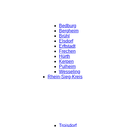
Bedburg
Bergheim
Brühl
Elsdorf
Erftstadt
Frechen
Hürth
Kerpen
Pulheim
Wesseling
Rhein-Sieg-Kreis
Troisdorf