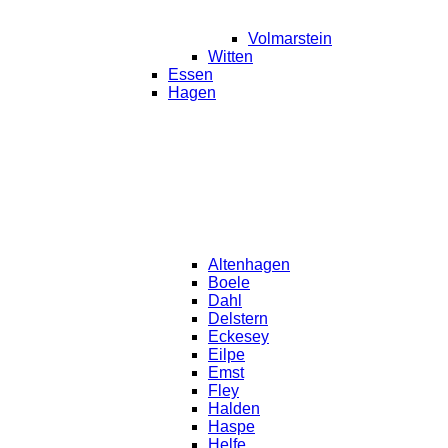
Volmarstein
Witten
Essen
Hagen
Altenhagen
Boele
Dahl
Delstern
Eckesey
Eilpe
Emst
Fley
Halden
Haspe
Helfe