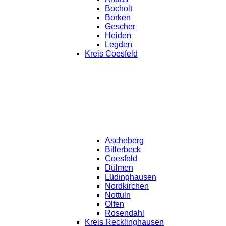
Bocholt
Borken
Gescher
Heiden
Legden
Kreis Coesfeld
Ascheberg
Billerbeck
Coesfeld
Dülmen
Lüdinghausen
Nordkirchen
Nottuln
Olfen
Rosendahl
Kreis Recklinghausen