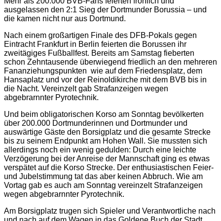
Mehr als 200.000 BVB-Fans feierten fröhlich und
ausgelassen den 2:1 Sieg der Dortmunder Borussia – und
die kamen nicht nur aus Dortmund.
Nach einem großartigen Finale des DFB-Pokals gegen
Eintracht Frankfurt in Berlin feierten die Borussen ihr
zweitägiges Fußballfest. Bereits am Samstag fieberten
schon Zehntausende überwiegend friedlich an den mehreren
Fananziehungspunkten wie auf dem Friedensplatz, dem
Hansaplatz und vor der Reinoldikirche mit dem BVB bis in
die Nacht. Vereinzelt gab Strafanzeigen wegen
abgebrarnnter Pyrotechnik.
Und beim obligatorischen Korso am Sonntag bevölkerten
über 200.000 Dortmunderinnen und Dortmunder und
auswärtige Gäste den Borsigplatz und die gesamte Strecke
bis zu seinem Endpunkt am Hohen Wall. Sie mussten sich
allerdings noch ein wenig gedulden: Durch eine leichte
Verzögerung bei der Anreise der Mannschaft ging es etwas
verspätet auf die Korso Strecke. Der enthusiastischen Feier-
und Jubelstimmung tat das aber keinen Abbruch. Wie am
Vortag gab es auch am Sonntag vereinzelt Strafanzeigen
wegen abgebrarnnter Pyrotechnik.
Am Borsigplatz trugen sich Spieler und Verantwortliche nach
und nach auf dem Wagen in das Goldene Buch der Stadt