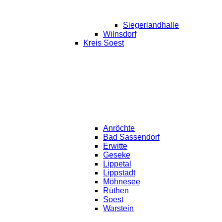
Siegerlandhalle
Wilnsdorf
Kreis Soest
Anröchte
Bad Sassendorf
Erwitte
Geseke
Lippetal
Lippstadt
Möhnesee
Rüthen
Soest
Warstein