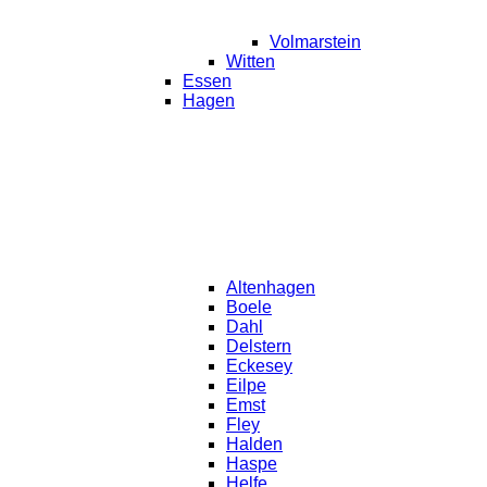
Volmarstein
Witten
Essen
Hagen
Altenhagen
Boele
Dahl
Delstern
Eckesey
Eilpe
Emst
Fley
Halden
Haspe
Helfe