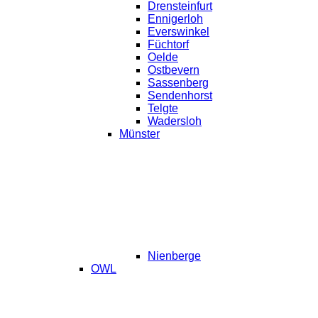
Drensteinfurt
Ennigerloh
Everswinkel
Füchtorf
Oelde
Ostbevern
Sassenberg
Sendenhorst
Telgte
Wadersloh
Münster
Nienberge
OWL