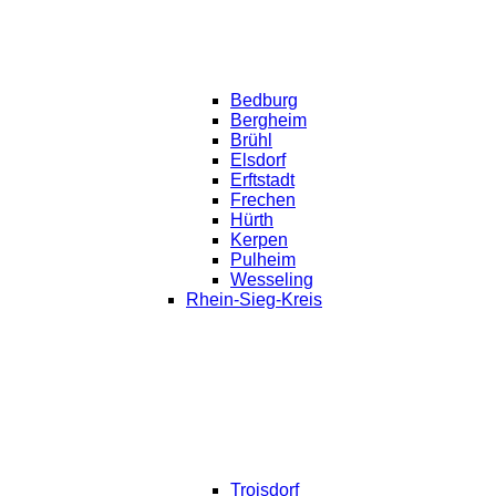
Bedburg
Bergheim
Brühl
Elsdorf
Erftstadt
Frechen
Hürth
Kerpen
Pulheim
Wesseling
Rhein-Sieg-Kreis
Troisdorf