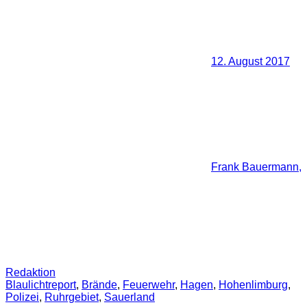
12. August 2017
Frank Bauermann,
Redaktion
Blaulichtreport
,
Brände
,
Feuerwehr
,
Hagen
,
Hohenlimburg
,
Polizei
,
Ruhrgebiet
,
Sauerland