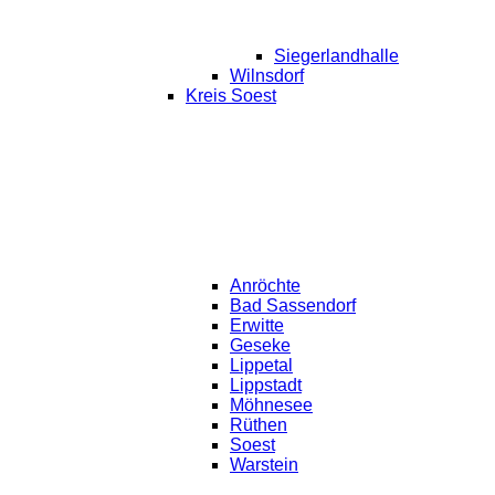
Siegerlandhalle
Wilnsdorf
Kreis Soest
Anröchte
Bad Sassendorf
Erwitte
Geseke
Lippetal
Lippstadt
Möhnesee
Rüthen
Soest
Warstein