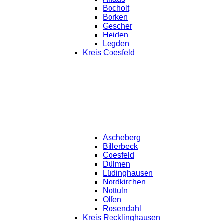
Bocholt
Borken
Gescher
Heiden
Legden
Kreis Coesfeld
Ascheberg
Billerbeck
Coesfeld
Dülmen
Lüdinghausen
Nordkirchen
Nottuln
Olfen
Rosendahl
Kreis Recklinghausen