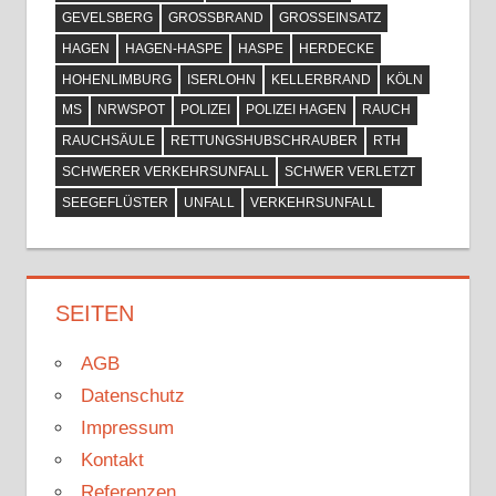
GEVELSBERG
GROSSBRAND
GROSSEINSATZ
HAGEN
HAGEN-HASPE
HASPE
HERDECKE
HOHENLIMBURG
ISERLOHN
KELLERBRAND
KÖLN
MS
NRWSPOT
POLIZEI
POLIZEI HAGEN
RAUCH
RAUCHSÄULE
RETTUNGSHUBSCHRAUBER
RTH
SCHWERER VERKEHRSUNFALL
SCHWER VERLETZT
SEEGEFLÜSTER
UNFALL
VERKEHRSUNFALL
SEITEN
AGB
Datenschutz
Impressum
Kontakt
Referenzen