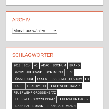
ARCHIV
Archiv
SCHLAGWÖRTER
2013
2014
A1
ADAC
BOCHUM
BRAND
DACHSTUHLBRAND
DORTMUND
DRK
DÜSSELDORF
ESSEN
ESSEN MOTOR SHOW
FB
FEUER
FEUERWEHR
FEUERWEHREINSATZ
FEUERWEHR GROSSEINSATZ
FEUERWEHRGROSSEINSATZ
FEUERWEHR HAGEN
FRANK BAUERMANN
FRANKBAUERMANN