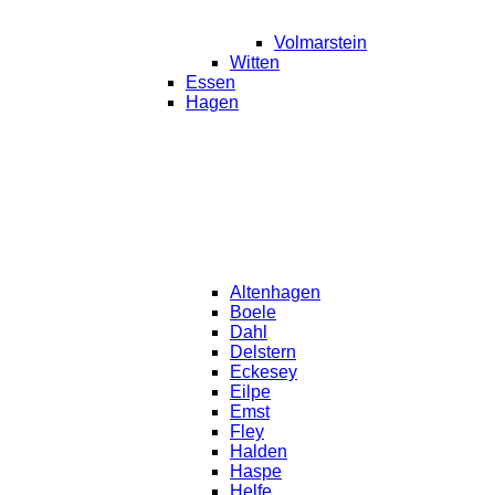
Volmarstein
Witten
Essen
Hagen
Altenhagen
Boele
Dahl
Delstern
Eckesey
Eilpe
Emst
Fley
Halden
Haspe
Helfe