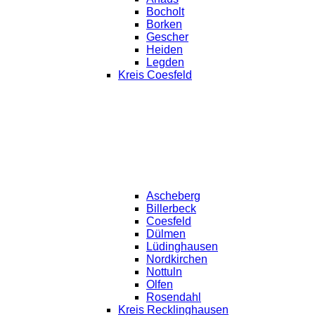
Bocholt
Borken
Gescher
Heiden
Legden
Kreis Coesfeld
Ascheberg
Billerbeck
Coesfeld
Dülmen
Lüdinghausen
Nordkirchen
Nottuln
Olfen
Rosendahl
Kreis Recklinghausen