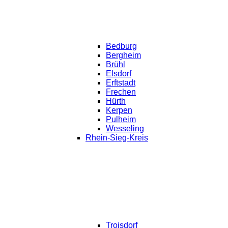
Bedburg
Bergheim
Brühl
Elsdorf
Erftstadt
Frechen
Hürth
Kerpen
Pulheim
Wesseling
Rhein-Sieg-Kreis
Troisdorf