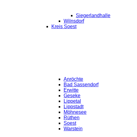
Siegerlandhalle
Wilnsdorf
Kreis Soest
Anröchte
Bad Sassendorf
Erwitte
Geseke
Lippetal
Lippstadt
Möhnesee
Rüthen
Soest
Warstein