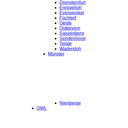
Drensteinfurt
Ennigerloh
Everswinkel
Füchtorf
Oelde
Ostbevern
Sassenberg
Sendenhorst
Telgte
Wadersloh
Münster
Nienberge
OWL