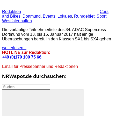
Redaktion
Cars
and Bikes
,
Dortmund
,
Events
,
Lokales
,
Ruhrgebiet
,
Sport
,
Westfalenhallen
Die vorläufige Teilnehmerliste des 34. ADAC Supercross
Dortmund vom 13. bis 15. Januar 2017 hält einige
Überraschungen bereit. In den Klassen SX1 bis SX4 gehen
weiterlesen...
HOTLINE zur Redaktion:
+49 (0)179 100 75 66
Email für Pressepartner und Redaktionen
NRWspot.de durchsuchen:
Suchen
nach: