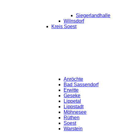
Siegerlandhalle
Wilnsdorf
Kreis Soest
Anröchte
Bad Sassendorf
Erwitte
Geseke
Lippetal
Lippstadt
Möhnesee
Rüthen
Soest
Warstein