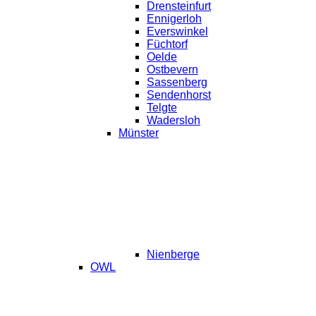
Drensteinfurt
Ennigerloh
Everswinkel
Füchtorf
Oelde
Ostbevern
Sassenberg
Sendenhorst
Telgte
Wadersloh
Münster
Nienberge
OWL