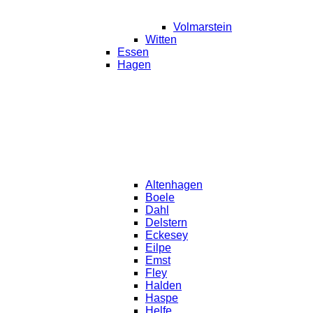
Volmarstein
Witten
Essen
Hagen
Altenhagen
Boele
Dahl
Delstern
Eckesey
Eilpe
Emst
Fley
Halden
Haspe
Helfe