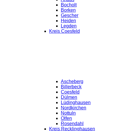
Bocholt
Borken
Gescher
Heiden
Legden
Kreis Coesfeld
Ascheberg
Billerbeck
Coesfeld
Dülmen
Lüdinghausen
Nordkirchen
Nottuln
Olfen
Rosendahl
Kreis Recklinghausen