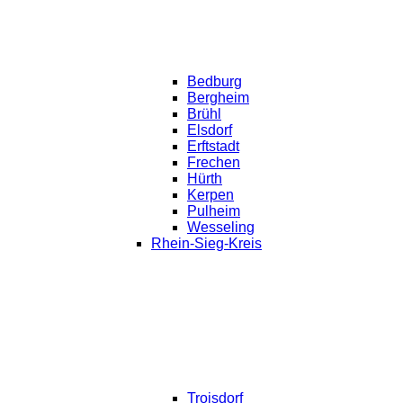
Bedburg
Bergheim
Brühl
Elsdorf
Erftstadt
Frechen
Hürth
Kerpen
Pulheim
Wesseling
Rhein-Sieg-Kreis
Troisdorf