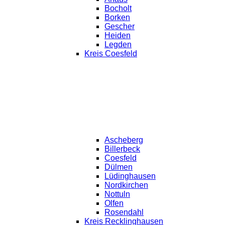
Bocholt
Borken
Gescher
Heiden
Legden
Kreis Coesfeld
Ascheberg
Billerbeck
Coesfeld
Dülmen
Lüdinghausen
Nordkirchen
Nottuln
Olfen
Rosendahl
Kreis Recklinghausen