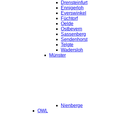
Drensteinfurt
Ennigerloh
Everswinkel
Füchtorf
Oelde
Ostbevern
Sassenberg
Sendenhorst
Telgte
Wadersloh
Münster
Nienberge
OWL