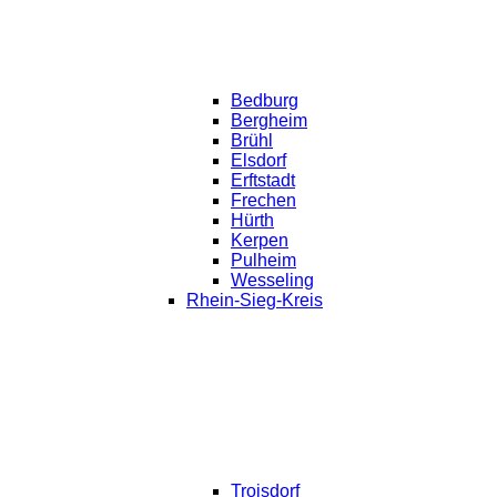
Bedburg
Bergheim
Brühl
Elsdorf
Erftstadt
Frechen
Hürth
Kerpen
Pulheim
Wesseling
Rhein-Sieg-Kreis
Troisdorf