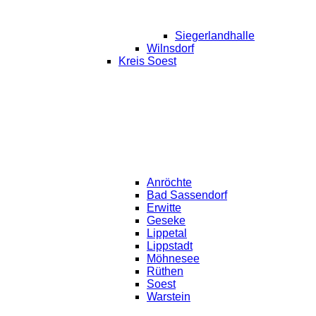
Siegerlandhalle
Wilnsdorf
Kreis Soest
Anröchte
Bad Sassendorf
Erwitte
Geseke
Lippetal
Lippstadt
Möhnesee
Rüthen
Soest
Warstein