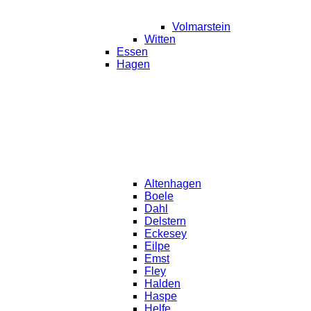
Volmarstein
Witten
Essen
Hagen
Altenhagen
Boele
Dahl
Delstern
Eckesey
Eilpe
Emst
Fley
Halden
Haspe
Helfe