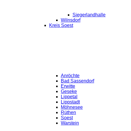
Siegerlandhalle
Wilnsdorf
Kreis Soest
Anröchte
Bad Sassendorf
Erwitte
Geseke
Lippetal
Lippstadt
Möhnesee
Rüthen
Soest
Warstein