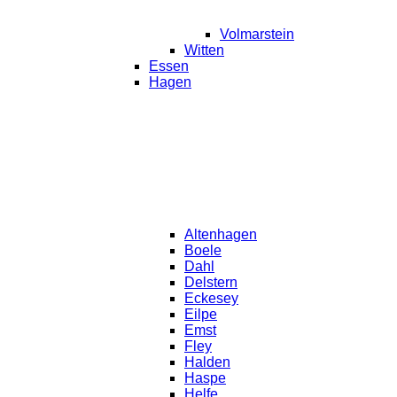
Volmarstein
Witten
Essen
Hagen
Altenhagen
Boele
Dahl
Delstern
Eckesey
Eilpe
Emst
Fley
Halden
Haspe
Helfe