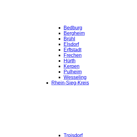
Bedburg
Bergheim
Brühl
Elsdorf
Erftstadt
Frechen
Hürth
Kerpen
Pulheim
Wesseling
Rhein-Sieg-Kreis
Troisdorf