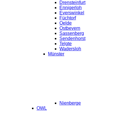
Drensteinfurt
Ennigerloh
Everswinkel
Füchtorf
Oelde
Ostbevern
Sassenberg
Sendenhorst
Telgte
Wadersloh
Münster
Nienberge
OWL