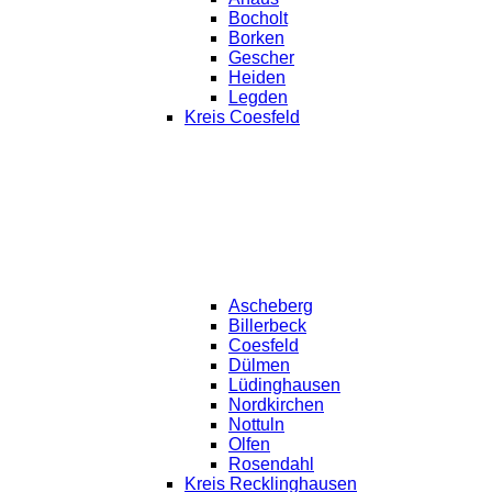
Bocholt
Borken
Gescher
Heiden
Legden
Kreis Coesfeld
Ascheberg
Billerbeck
Coesfeld
Dülmen
Lüdinghausen
Nordkirchen
Nottuln
Olfen
Rosendahl
Kreis Recklinghausen