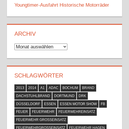
Youngtimer-Ausfahrt Historische Motorräder
ARCHIV
Archiv
SCHLAGWÖRTER
2013
2014
A1
ADAC
BOCHUM
BRAND
DACHSTUHLBRAND
DORTMUND
DRK
DÜSSELDORF
ESSEN
ESSEN MOTOR SHOW
FB
FEUER
FEUERWEHR
FEUERWEHREINSATZ
FEUERWEHR GROSSEINSATZ
FEUERWEHRGROSSEINSATZ
FEUERWEHR HAGEN