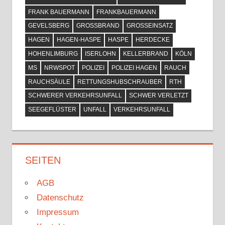
FRANK BAUERMANN
FRANKBAUERMANN
GEVELSBERG
GROSSBRAND
GROSSEINSATZ
HAGEN
HAGEN-HASPE
HASPE
HERDECKE
HOHENLIMBURG
ISERLOHN
KELLERBRAND
KÖLN
MS
NRWSPOT
POLIZEI
POLIZEI HAGEN
RAUCH
RAUCHSÄULE
RETTUNGSHUBSCHRAUBER
RTH
SCHWERER VERKEHRSUNFALL
SCHWER VERLETZT
SEEGEFLÜSTER
UNFALL
VERKEHRSUNFALL
SEITEN
AGB
Datenschutz
Impressum