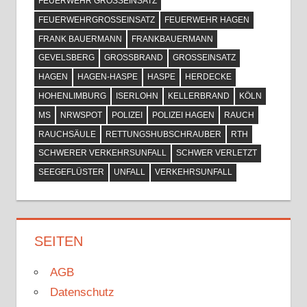
FEUERWEHR GROSSEINSATZ
FEUERWEHRGROSSEINSATZ
FEUERWEHR HAGEN
FRANK BAUERMANN
FRANKBAUERMANN
GEVELSBERG
GROSSBRAND
GROSSEINSATZ
HAGEN
HAGEN-HASPE
HASPE
HERDECKE
HOHENLIMBURG
ISERLOHN
KELLERBRAND
KÖLN
MS
NRWSPOT
POLIZEI
POLIZEI HAGEN
RAUCH
RAUCHSÄULE
RETTUNGSHUBSCHRAUBER
RTH
SCHWERER VERKEHRSUNFALL
SCHWER VERLETZT
SEEGEFLÜSTER
UNFALL
VERKEHRSUNFALL
SEITEN
AGB
Datenschutz