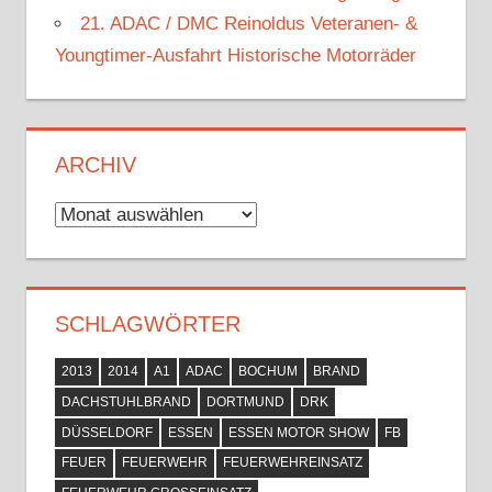
21. ADAC / DMC Reinoldus Veteranen- &
Youngtimer-Ausfahrt Historische Motorräder
ARCHIV
Archiv
SCHLAGWÖRTER
2013
2014
A1
ADAC
BOCHUM
BRAND
DACHSTUHLBRAND
DORTMUND
DRK
DÜSSELDORF
ESSEN
ESSEN MOTOR SHOW
FB
FEUER
FEUERWEHR
FEUERWEHREINSATZ