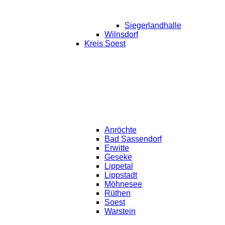
Siegerlandhalle
Wilnsdorf
Kreis Soest
Anröchte
Bad Sassendorf
Erwitte
Geseke
Lippetal
Lippstadt
Möhnesee
Rüthen
Soest
Warstein