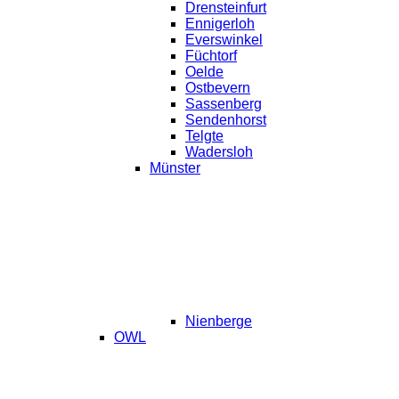
Drensteinfurt
Ennigerloh
Everswinkel
Füchtorf
Oelde
Ostbevern
Sassenberg
Sendenhorst
Telgte
Wadersloh
Münster
Nienberge
OWL