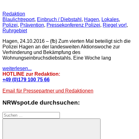
Redaktion
Blaulichtreport
,
Einbruch / Diebstahl
,
Hagen
,
Lokales
,
Polizei
,
Prävention
,
Pressekonferenz Polizei
,
Riegel vor!
,
Ruhrgebiet
Hagen, 24.10.2016 – (fb) Zum vierten Mal beteiligt sich die
Polizei Hagen an der landesweiten Aktionswoche zur
Verhinderung und Bekämpfung des
Wohnungseinbruchsdiebstahls. Eine Woche lang
weiterlesen...
HOTLINE zur Redaktion:
+49 (0)179 100 75 66
Email für Pressepartner und Redaktionen
NRWspot.de durchsuchen:
Suchen
nach: