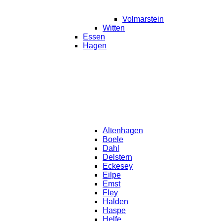
Volmarstein
Witten
Essen
Hagen
Altenhagen
Boele
Dahl
Delstern
Eckesey
Eilpe
Emst
Fley
Halden
Haspe
Helfe