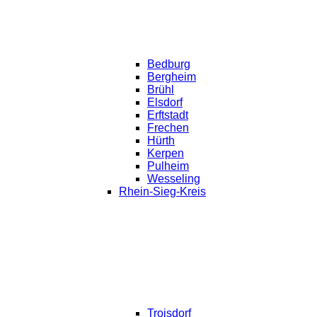
Bedburg
Bergheim
Brühl
Elsdorf
Erftstadt
Frechen
Hürth
Kerpen
Pulheim
Wesseling
Rhein-Sieg-Kreis
Troisdorf