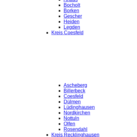
Bocholt
Borken
Gescher
Heiden
Legden
Kreis Coesfeld
Ascheberg
Billerbeck
Coesfeld
Dülmen
Lüdinghausen
Nordkirchen
Nottuln
Olfen
Rosendahl
Kreis Recklinghausen