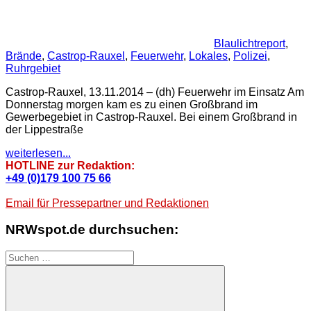
Blaulichtreport
,
Brände
,
Castrop-Rauxel
,
Feuerwehr
,
Lokales
,
Polizei
,
Ruhrgebiet
Castrop-Rauxel, 13.11.2014 – (dh) Feuerwehr im Einsatz Am
Donnerstag morgen kam es zu einen Großbrand im
Gewerbegebiet in Castrop-Rauxel. Bei einem Großbrand in
der Lippestraße
weiterlesen...
HOTLINE zur Redaktion:
+49 (0)179 100 75 66
Email für Pressepartner und Redaktionen
NRWspot.de durchsuchen:
Suchen
nach: