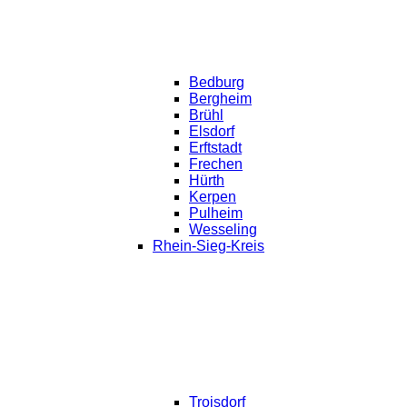
Bedburg
Bergheim
Brühl
Elsdorf
Erftstadt
Frechen
Hürth
Kerpen
Pulheim
Wesseling
Rhein-Sieg-Kreis
Troisdorf