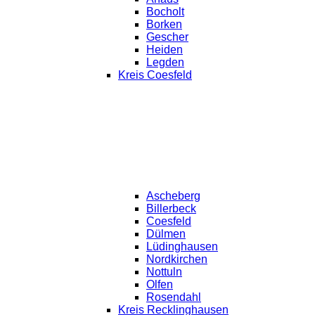
Bocholt
Borken
Gescher
Heiden
Legden
Kreis Coesfeld
Ascheberg
Billerbeck
Coesfeld
Dülmen
Lüdinghausen
Nordkirchen
Nottuln
Olfen
Rosendahl
Kreis Recklinghausen