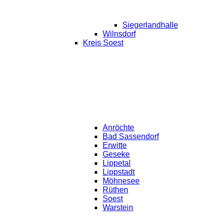
Siegerlandhalle
Wilnsdorf
Kreis Soest
Anröchte
Bad Sassendorf
Erwitte
Geseke
Lippetal
Lippstadt
Möhnesee
Rüthen
Soest
Warstein