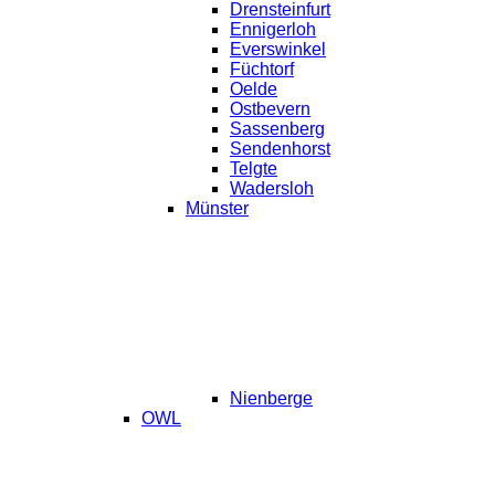
Drensteinfurt
Ennigerloh
Everswinkel
Füchtorf
Oelde
Ostbevern
Sassenberg
Sendenhorst
Telgte
Wadersloh
Münster
Nienberge
OWL