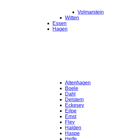
Volmarstein
Witten
Essen
Hagen
Altenhagen
Boele
Dahl
Delstern
Eckesey
Eilpe
Emst
Fley
Halden
Haspe
Helfe