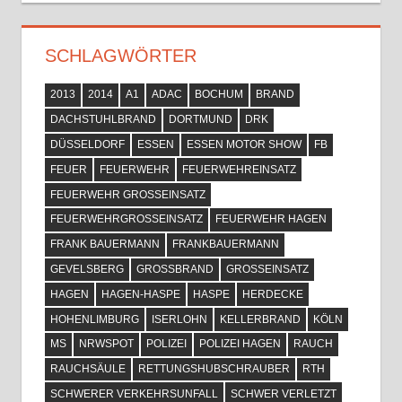
SCHLAGWÖRTER
2013
2014
A1
ADAC
BOCHUM
BRAND
DACHSTUHLBRAND
DORTMUND
DRK
DÜSSELDORF
ESSEN
ESSEN MOTOR SHOW
FB
FEUER
FEUERWEHR
FEUERWEHREINSATZ
FEUERWEHR GROSSEINSATZ
FEUERWEHRGROSSEINSATZ
FEUERWEHR HAGEN
FRANK BAUERMANN
FRANKBAUERMANN
GEVELSBERG
GROSSBRAND
GROSSEINSATZ
HAGEN
HAGEN-HASPE
HASPE
HERDECKE
HOHENLIMBURG
ISERLOHN
KELLERBRAND
KÖLN
MS
NRWSPOT
POLIZEI
POLIZEI HAGEN
RAUCH
RAUCHSÄULE
RETTUNGSHUBSCHRAUBER
RTH
SCHWERER VERKEHRSUNFALL
SCHWER VERLETZT