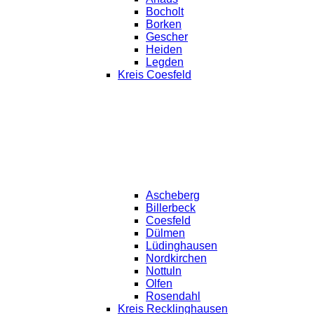
Bocholt
Borken
Gescher
Heiden
Legden
Kreis Coesfeld
Ascheberg
Billerbeck
Coesfeld
Dülmen
Lüdinghausen
Nordkirchen
Nottuln
Olfen
Rosendahl
Kreis Recklinghausen