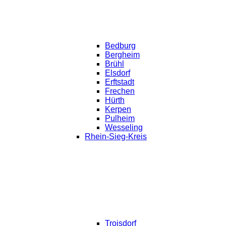
Bedburg
Bergheim
Brühl
Elsdorf
Erftstadt
Frechen
Hürth
Kerpen
Pulheim
Wesseling
Rhein-Sieg-Kreis
Troisdorf