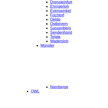
Drensteinfurt
Ennigerloh
Everswinkel
Füchtorf
Oelde
Ostbevern
Sassenberg
Sendenhorst
Telgte
Wadersloh
Münster
Nienberge
OWL