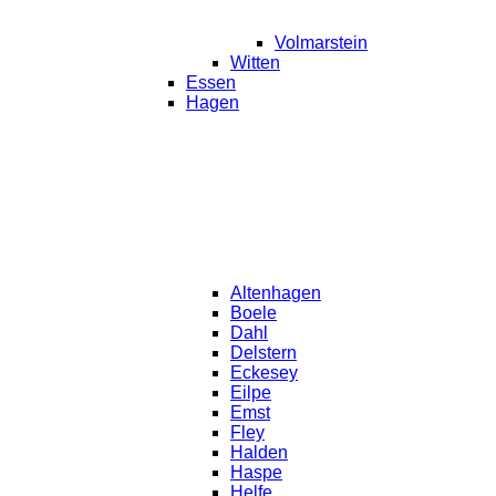
Volmarstein
Witten
Essen
Hagen
Altenhagen
Boele
Dahl
Delstern
Eckesey
Eilpe
Emst
Fley
Halden
Haspe
Helfe