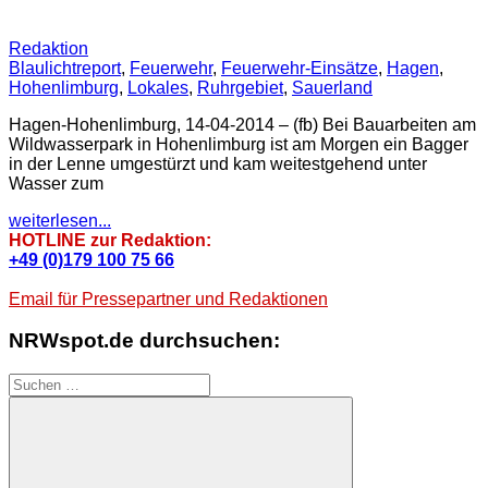
Redaktion
Blaulichtreport
,
Feuerwehr
,
Feuerwehr-Einsätze
,
Hagen
,
Hohenlimburg
,
Lokales
,
Ruhrgebiet
,
Sauerland
Hagen-Hohenlimburg, 14-04-2014 – (fb) Bei Bauarbeiten am
Wildwasserpark in Hohenlimburg ist am Morgen ein Bagger
in der Lenne umgestürzt und kam weitestgehend unter
Wasser zum
weiterlesen...
HOTLINE zur Redaktion:
+49 (0)179 100 75 66
Email für Pressepartner und Redaktionen
NRWspot.de durchsuchen:
Suchen
nach: