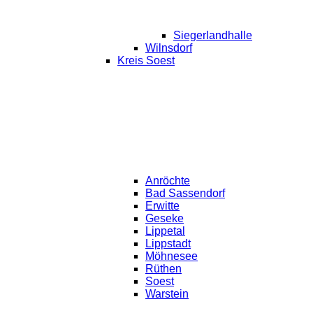
Siegerlandhalle
Wilnsdorf
Kreis Soest
Anröchte
Bad Sassendorf
Erwitte
Geseke
Lippetal
Lippstadt
Möhnesee
Rüthen
Soest
Warstein