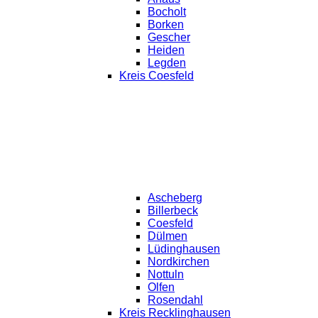
Bocholt
Borken
Gescher
Heiden
Legden
Kreis Coesfeld
Ascheberg
Billerbeck
Coesfeld
Dülmen
Lüdinghausen
Nordkirchen
Nottuln
Olfen
Rosendahl
Kreis Recklinghausen