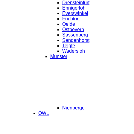
Drensteinfurt
Ennigerloh
Everswinkel
Füchtorf
Oelde
Ostbevern
Sassenberg
Sendenhorst
Telgte
Wadersloh
Münster
Nienberge
OWL