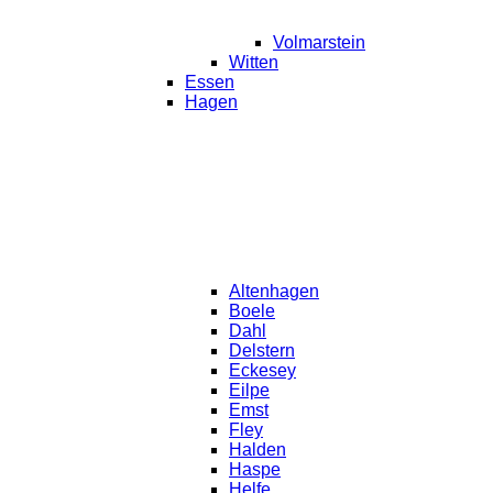
Volmarstein
Witten
Essen
Hagen
Altenhagen
Boele
Dahl
Delstern
Eckesey
Eilpe
Emst
Fley
Halden
Haspe
Helfe