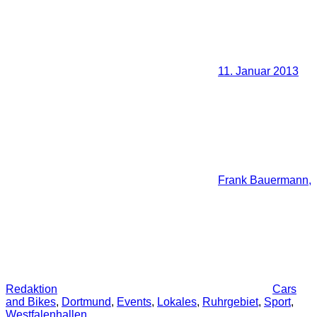
11. Januar 2013
Frank Bauermann,
Redaktion
Cars
and Bikes
,
Dortmund
,
Events
,
Lokales
,
Ruhrgebiet
,
Sport
,
Westfalenhallen