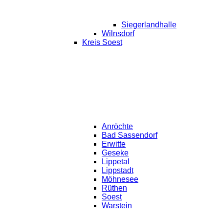
Siegerlandhalle
Wilnsdorf
Kreis Soest
Anröchte
Bad Sassendorf
Erwitte
Geseke
Lippetal
Lippstadt
Möhnesee
Rüthen
Soest
Warstein