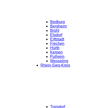
Bedburg
Bergheim
Brühl
Elsdorf
Erftstadt
Frechen
Hürth
Kerpen
Pulheim
Wesseling
Rhein-Sieg-Kreis
Troisdorf