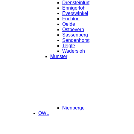
Drensteinfurt
Ennigerloh
Everswinkel
Füchtorf
Oelde
Ostbevern
Sassenberg
Sendenhorst
Telgte
Wadersloh
Münster
Nienberge
OWL