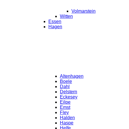
Volmarstein
Witten
Essen
Hagen
Altenhagen
Boele
Dahl
Delstern
Eckesey
Eilpe
Emst
Fley
Halden
Haspe
Helfe