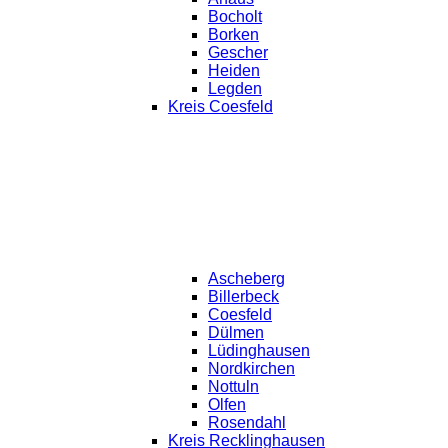
Bocholt
Borken
Gescher
Heiden
Legden
Kreis Coesfeld
Ascheberg
Billerbeck
Coesfeld
Dülmen
Lüdinghausen
Nordkirchen
Nottuln
Olfen
Rosendahl
Kreis Recklinghausen