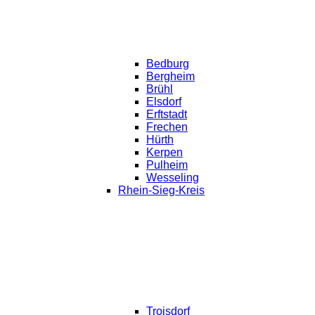
Bedburg
Bergheim
Brühl
Elsdorf
Erftstadt
Frechen
Hürth
Kerpen
Pulheim
Wesseling
Rhein-Sieg-Kreis
Troisdorf