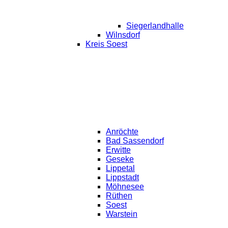
Siegerlandhalle
Wilnsdorf
Kreis Soest
Anröchte
Bad Sassendorf
Erwitte
Geseke
Lippetal
Lippstadt
Möhnesee
Rüthen
Soest
Warstein