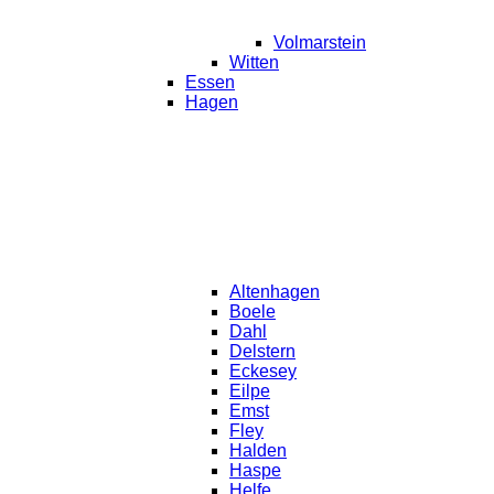
Volmarstein
Witten
Essen
Hagen
Altenhagen
Boele
Dahl
Delstern
Eckesey
Eilpe
Emst
Fley
Halden
Haspe
Helfe