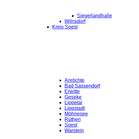
Siegerlandhalle
Wilnsdorf
Kreis Soest
Anröchte
Bad Sassendorf
Erwitte
Geseke
Lippetal
Lippstadt
Möhnesee
Rüthen
Soest
Warstein