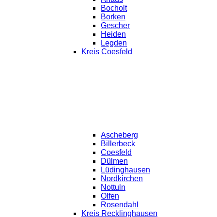
Bocholt
Borken
Gescher
Heiden
Legden
Kreis Coesfeld
Ascheberg
Billerbeck
Coesfeld
Dülmen
Lüdinghausen
Nordkirchen
Nottuln
Olfen
Rosendahl
Kreis Recklinghausen