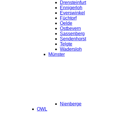
Drensteinfurt
Ennigerloh
Everswinkel
Füchtorf
Oelde
Ostbevern
Sassenberg
Sendenhorst
Telgte
Wadersloh
Münster
Nienberge
OWL