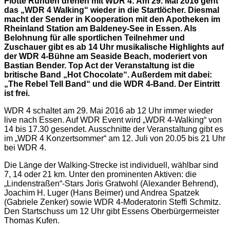
Flotte Runden drehen mit WDR 4: Am 29. Mai 2016 geht
das „WDR 4 Walking“ wieder in die Startlöcher. Diesmal
macht der Sender in Kooperation mit den Apotheken im
Rheinland Station am Baldeney-See in Essen. Als
Belohnung für alle sportlichen Teilnehmer und
Zuschauer gibt es ab 14 Uhr musikalische Highlights auf
der WDR 4-Bühne am Seaside Beach, moderiert von
Bastian Bender. Top Act der Veranstaltung ist die
britische Band „Hot Chocolate“. Außerdem mit dabei:
„The Rebel Tell Band“ und die WDR 4-Band. Der Eintritt
ist frei.
WDR 4 schaltet am 29. Mai 2016 ab 12 Uhr immer wieder
live nach Essen. Auf WDR Event wird „WDR 4-Walking“ von
14 bis 17.30 gesendet. Ausschnitte der Veranstaltung gibt es
im „WDR 4 Konzertsommer“ am 12. Juli von 20.05 bis 21 Uhr
bei WDR 4.
Die Länge der Walking-Strecke ist individuell, wählbar sind
7, 14 oder 21 km. Unter den prominenten Aktiven: die
„Lindenstraßen“-Stars Joris Gratwohl (Alexander Behrend),
Joachim H. Luger (Hans Beimer) und Andrea Spatzek
(Gabriele Zenker) sowie WDR 4-Moderatorin Steffi Schmitz.
Den Startschuss um 12 Uhr gibt Essens Oberbürgermeister
Thomas Kufen.