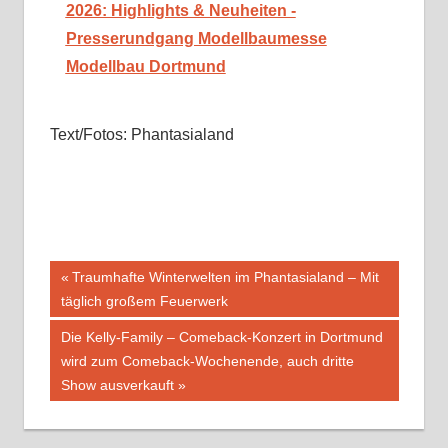
2026: Highlights & Neuheiten -
Presserundgang Modellbaumesse
Modellbau Dortmund
Text/Fotos: Phantasialand
Beitragsnavigation
Vorheriger
Traumhafte Winterwelten im Phantasialand – Mit
Beitrag:
täglich großem Feuerwerk
Nächster
Die Kelly-Family – Comeback-Konzert in Dortmund
Beitrag:
wird zum Comeback-Wochenende, auch dritte
Show ausverkauft