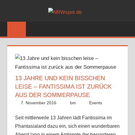
Zum
NRWSPOT
Inhalt
Bewegtes
springen
und
Bewegendes
gezeigt
von
NRWspot.de
13 JAHRE UND KEIN BISSCHEN
LEISE – FANTISSIMA IST ZURÜCK
AUS DER SOMMERPAUSE
7. November 2016
bm
Events
Seit mittlerweile 13 Jahren lädt Fantissima im
Phantasialand dazu ein, sich einen wunderbaren
Abend lang in einem Ambiente der besonderen