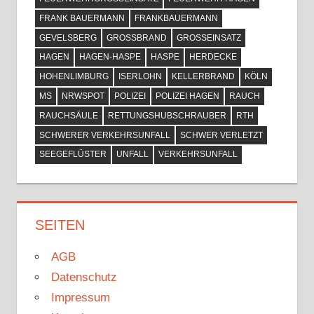
FRANK BAUERMANN
FRANKBAUERMANN
GEVELSBERG
GROSSBRAND
GROSSEINSATZ
HAGEN
HAGEN-HASPE
HASPE
HERDECKE
HOHENLIMBURG
ISERLOHN
KELLERBRAND
KÖLN
MS
NRWSPOT
POLIZEI
POLIZEI HAGEN
RAUCH
RAUCHSÄULE
RETTUNGSHUBSCHRAUBER
RTH
SCHWERER VERKEHRSUNFALL
SCHWER VERLETZT
SEEGEFLÜSTER
UNFALL
VERKEHRSUNFALL
SEITEN
AGB
Datenschutz
Impressum