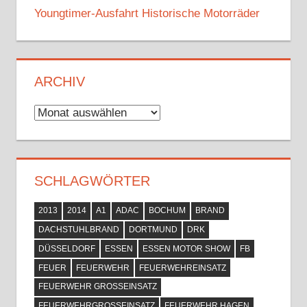
Youngtimer-Ausfahrt Historische Motorräder
ARCHIV
Archiv
SCHLAGWÖRTER
2013
2014
A1
ADAC
BOCHUM
BRAND
DACHSTUHLBRAND
DORTMUND
DRK
DÜSSELDORF
ESSEN
ESSEN MOTOR SHOW
FB
FEUER
FEUERWEHR
FEUERWEHREINSATZ
FEUERWEHR GROSSEINSATZ
FEUERWEHRGROSSEINSATZ
FEUERWEHR HAGEN