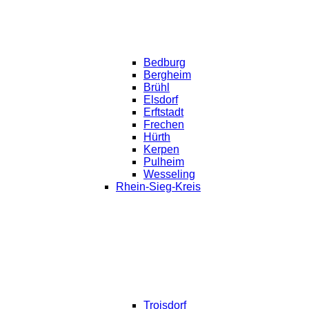
Bedburg
Bergheim
Brühl
Elsdorf
Erftstadt
Frechen
Hürth
Kerpen
Pulheim
Wesseling
Rhein-Sieg-Kreis
Troisdorf