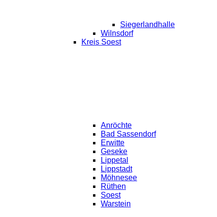
Siegerlandhalle
Wilnsdorf
Kreis Soest
Anröchte
Bad Sassendorf
Erwitte
Geseke
Lippetal
Lippstadt
Möhnesee
Rüthen
Soest
Warstein