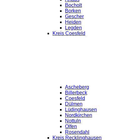
Bocholt
Borken
Gescher
Heiden
Legden
Kreis Coesfeld
Ascheberg
Billerbeck
Coesfeld
Dülmen
Lüdinghausen
Nordkirchen
Nottuln
Olfen
Rosendahl
Kreis Recklinghausen