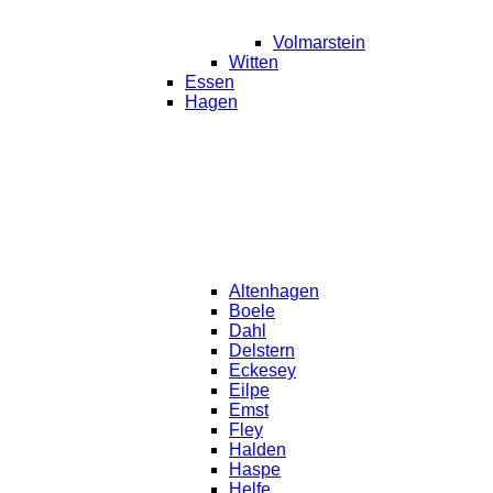
Volmarstein
Witten
Essen
Hagen
Altenhagen
Boele
Dahl
Delstern
Eckesey
Eilpe
Emst
Fley
Halden
Haspe
Helfe