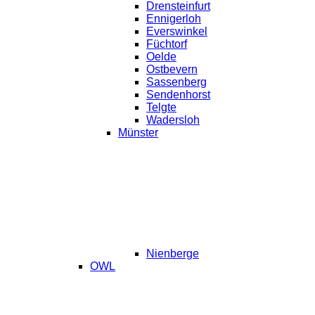
Drensteinfurt
Ennigerloh
Everswinkel
Füchtorf
Oelde
Ostbevern
Sassenberg
Sendenhorst
Telgte
Wadersloh
Münster
Nienberge
OWL